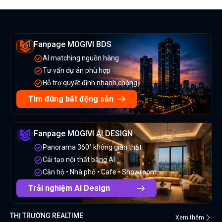
Fanpage MOGIVI BDS
AI matching nguồn hàng
Tư vấn dự án phù hợp
Hỗ trợ quyết định nhanh chóng
Tìm đúng bất động sản
Fanpage MOGIVI AI DESIGN
Panorama 360° không gian thật
Cải tạo nội thất bằng AI
Căn hộ • Nhà phố • Cafe • Showroom
Trải nghiệm AI Design
THỊ TRƯỜNG REALTIME
Xem thêm