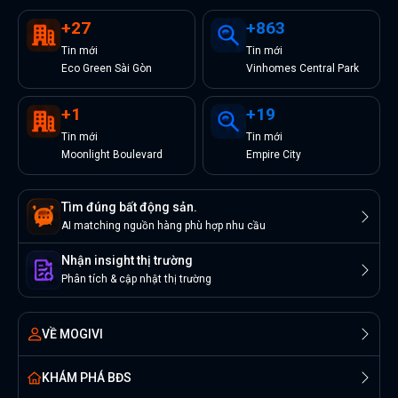
+
27
+
863
Tin
mới
Tin
mới
Eco Green Sài Gòn
Vinhomes Central Park
+
1
+
19
Tin
mới
Tin
mới
Moonlight Boulevard
Empire City
Tìm đúng bất động sản.
AI matching nguồn hàng phù hợp nhu cầu
Nhận insight thị trường
Phân tích & cập nhật thị trường
VỀ MOGIVI
KHÁM PHÁ BĐS