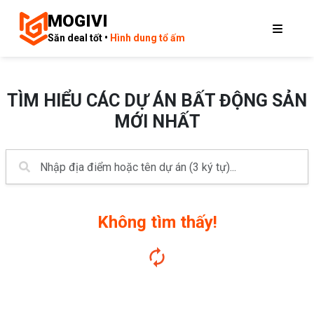
MOGIVI
Săn deal tốt •
Hình dung tổ ấm
TÌM HIỂU CÁC DỰ ÁN BẤT ĐỘNG SẢN
MỚI NHẤT
Không tìm thấy!