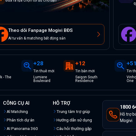
Đưa ra lựa chọn tối ưu cho bạn
q
Theo dõi Fanpage Mogivi BĐS
AI tư vấn & matching bất động sản
+
28
+
12
+
5
Tin
thuê
mới
Tin
bán
mới
Tin
t
k - The
Lumiere
Saigon South
Vinho
Boulevard
Residence
One
CÔNG CỤ AI
HỖ TRỢ
1800 6
Al Matching
Trung tâm trợ giúp
Hỗ trợ b
Phân tích dự án
Hướng dẫn sử dụng
Mogivi
AI Panorama 360
Câu hỏi thường gặp