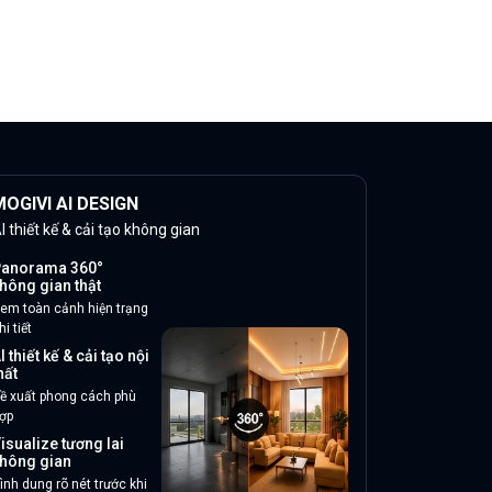
OGIVI AI DESIGN
I thiết kế & cải tạo không gian
anorama 360°
hông gian thật
em toàn cảnh hiện trạng
hi tiết
I thiết kế & cải tạo nội
hất
ề xuất phong cách phù
ợp
isualize tương lai
hông gian
ình dung rõ nét trước khi