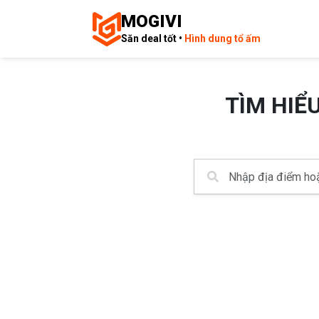
MOGIVI
Săn deal tốt •
Hình dung tổ ấm
TÌM HIỂ