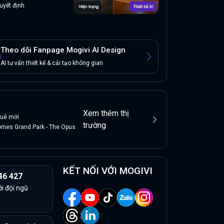
uyết định
Theo dõi Fanpage Mogivi AI Design
AI tư vấn thiết kế & cải tạo không gian
1
Xem thêm thị
huê
mới
trường
mes Grand Park - The Opus
KẾT NỐI VỚI MOGIVI
46 427
ởi đội ngũ