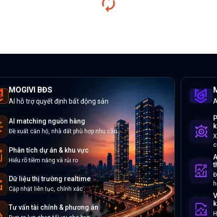
MOGIVI BĐS
M
AI hỗ trợ quyết định bất động sản
A
P
AI matching nguồn hàng
k
Đề xuất căn hộ, nhà đất phù hợp nhu cầu
X
c
Phân tích dự án & khu vực
A
Hiểu rõ tiềm năng và rủi ro
t
Đ
Dữ liệu thị trường realtime
h
Cập nhật liên tục, chính xác
V
k
Tư vấn tài chính & phương án
H