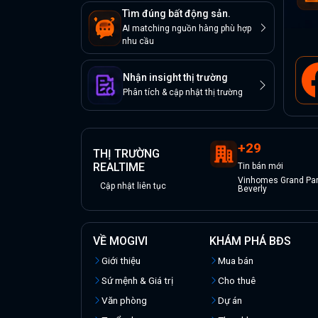
Tìm đúng bất động sản.
AI matching nguồn hàng phù hợp
nhu cầu
Nhận insight thị trường
Phân tích & cập nhật thị trường
+
29
THỊ TRƯỜNG
REALTIME
Tin
bán
mới
Vinhomes Grand Par
Cập nhật liên tục
Beverly
VỀ MOGIVI
KHÁM PHÁ BĐS
Giới thiệu
Mua bán
Sứ mệnh & Giá trị
Cho thuê
Văn phòng
Dự án