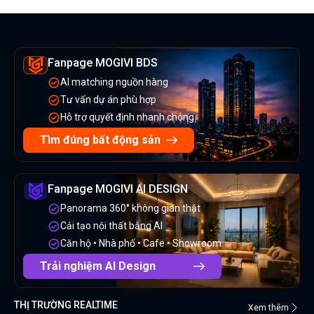
Fanpage MOGIVI BDS
AI matching nguồn hàng
Tư vấn dự án phù hợp
Hỗ trợ quyết định nhanh chóng
Tìm đúng bất động sản
Fanpage MOGIVI AI DESIGN
Panorama 360° không gian thật
Cải tạo nội thất bằng AI
Căn hộ • Nhà phố • Cafe • Showroom
Trải nghiệm AI Design
THỊ TRƯỜNG REALTIME
Xem thêm