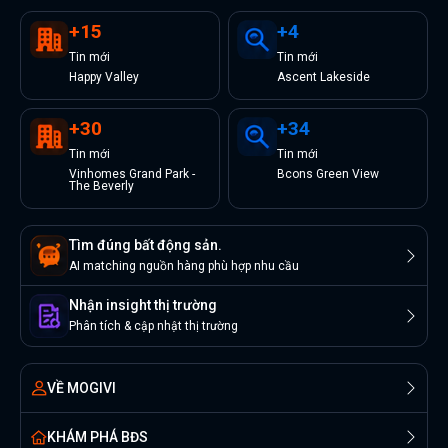
+
15
+
4
Tin
mới
Tin
mới
Happy Valley
Ascent Lakeside
+
30
+
34
Tin
mới
Tin
mới
Vinhomes Grand Park -
Bcons Green View
The Beverly
Tìm đúng bất động sản.
AI matching nguồn hàng phù hợp nhu cầu
Nhận insight thị trường
Phân tích & cập nhật thị trường
VỀ MOGIVI
KHÁM PHÁ BĐS