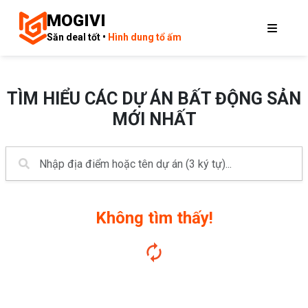
MOGIVI
Săn deal tốt •
Hình dung tổ ấm
TÌM HIỂU CÁC DỰ ÁN BẤT ĐỘNG SẢN
MỚI NHẤT
Không tìm thấy!