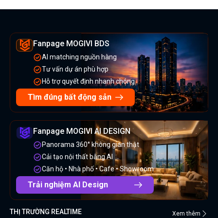
Fanpage MOGIVI BDS
AI matching nguồn hàng
Tư vấn dự án phù hợp
Hỗ trợ quyết định nhanh chóng
Tìm đúng bất động sản
Fanpage MOGIVI AI DESIGN
Panorama 360° không gian thật
Cải tạo nội thất bằng AI
Căn hộ • Nhà phố • Cafe • Showroom
Trải nghiệm AI Design
THỊ TRƯỜNG REALTIME
Xem thêm