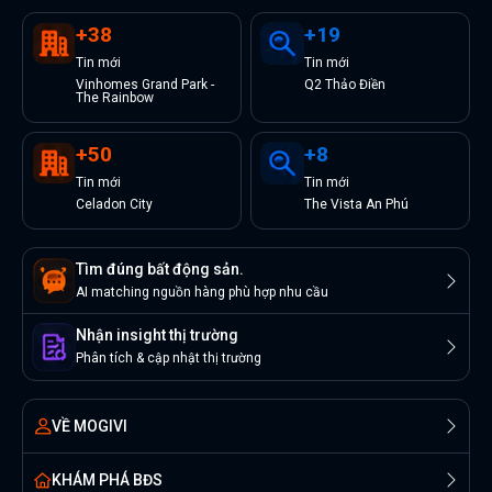
+
38
+
19
Tin
mới
Tin
mới
Vinhomes Grand Park -
Q2 Thảo Điền
The Rainbow
+
50
+
8
Tin
mới
Tin
mới
Celadon City
The Vista An Phú
Tìm đúng bất động sản.
AI matching nguồn hàng phù hợp nhu cầu
Nhận insight thị trường
Phân tích & cập nhật thị trường
VỀ MOGIVI
KHÁM PHÁ BĐS