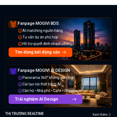
Fanpage MOGIVI BDS
AI matching nguồn hàng
Tư vấn dự án phù hợp
Hỗ trợ quyết định nhanh chóng
Tìm đúng bất động sản
Fanpage MOGIVI AI DESIGN
Panorama 360° không gian thật
Cải tạo nội thất bằng AI
Căn hộ • Nhà phố • Cafe • Showroom
Trải nghiệm AI Design
THỊ TRƯỜNG REALTIME
Xem thêm