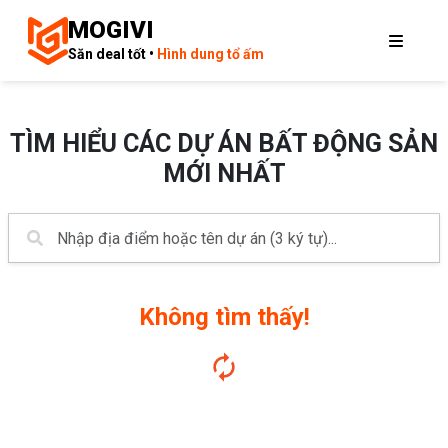
MOGIVI
Săn deal tốt •
Hình dung tổ ấm
TÌM HIỂU CÁC DỰ ÁN BẤT ĐỘNG SẢN
MỚI NHẤT
Không tìm thấy!