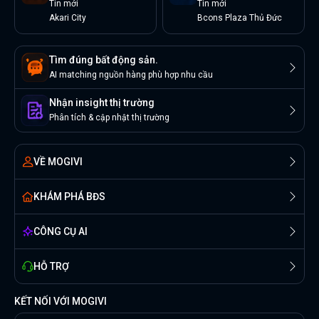
Tin
mới
Tin
mới
Akari City
Bcons Plaza Thủ Đức
Tìm đúng bất động sản.
AI matching nguồn hàng phù hợp nhu cầu
Nhận insight thị trường
Phân tích & cập nhật thị trường
VỀ MOGIVI
KHÁM PHÁ BĐS
CÔNG CỤ AI
HỖ TRỢ
KẾT NỐI VỚI MOGIVI