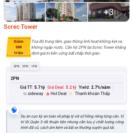
+
3
Screc Tower
Tọa độ trung tâm, giao thông linh hoạt không kẹt xe,
Giảm
không ngập nước. Căn hộ 2PN tại Screc Tower khẳng
500
triệu
định giá trị bền vững bất chấp thời gian.
2PN
3PN
1PN
2PN
Giá TT:
5.7 tỷ
Giá Deal:
5.2 tỷ
Yield:
2.7
%/năm
sideway
Hot Deal
Thanh khoản Thấp
🧠
Dự án cực kỳ an toàn về pháp lý với sổ hồng riêng từng căn. Vị
trí lõi Quận 3 rất thuận tiện nhưng cần lưu ý chất lượng công
trình đã cũ, cách âm kém và bãi xe thường xuyên quá tải.