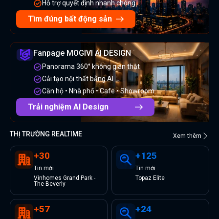
Hỗ trợ quyết định nhanh chóng
Tìm đúng bất động sản
Fanpage MOGIVI AI DESIGN
Panorama 360° không gian thật
Cải tạo nội thất bằng AI
Căn hộ • Nhà phố • Cafe • Showroom
Trải nghiệm AI Design
THỊ TRƯỜNG REALTIME
Xem thêm
+
30
+
125
Tin
mới
Tin
mới
Vinhomes Grand Park -
Topaz Elite
The Beverly
+
57
+
24