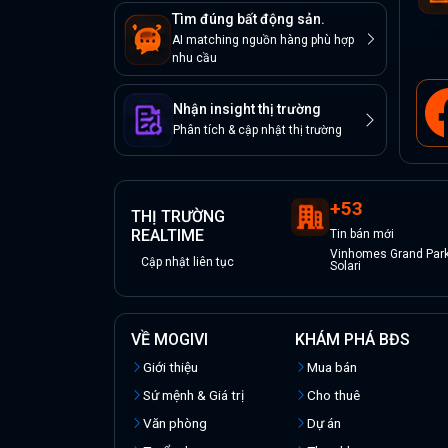
Tìm đúng bất động sản.
AI matching nguồn hàng phù hợp
nhu cầu
Nhận insight thị trường
Phân tích & cập nhật thị trường
+
53
THỊ TRƯỜNG
REALTIME
Tin
bán
mới
Vinhomes Grand Park 
Cập nhật liên tục
Solari
VỀ MOGIVI
KHÁM PHÁ BĐS
Giới thiệu
Mua bán
Sứ mệnh & Giá trị
Cho thuê
Văn phòng
Dự án