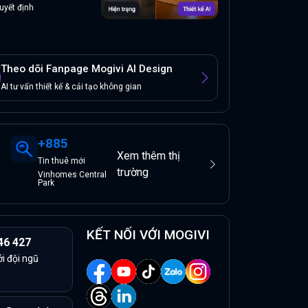
uyết định
Theo dõi Fanpage Mogivi AI Design
AI tư vấn thiết kế & cải tạo không gian
+
885
Xem thêm thị
Tin
thuê
mới
trường
Vinhomes Central
Park
KẾT NỐI VỚI MOGIVI
46 427
ởi đội ngũ