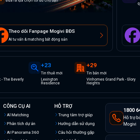
Đưa ra lựa chọn tối ưu cho bạn
q
Theo dõi Fanpage Mogivi BĐS
AI tư vấn & matching bất động sản
+
23
+
29
Tin
thuê
mới
Tin
bán
mới
- The Beverly
Lexington
Vinhomes Grand Park - Glory
Residence
Heights
CÔNG CỤ AI
HỖ TRỢ
1800 6
Al Matching
Trung tâm trợ giúp
Hỗ trợ b
Phân tích dự án
Hướng dẫn sử dụng
Mogivi
AI Panorama 360
Câu hỏi thường gặp