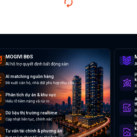
MOGIVI BĐS
M
AI hỗ trợ quyết định bất động sản
A
P
AI matching nguồn hàng
k
Đề xuất căn hộ, nhà đất phù hợp nhu cầu
X
c
Phân tích dự án & khu vực
A
Hiểu rõ tiềm năng và rủi ro
t
Đ
Dữ liệu thị trường realtime
h
Cập nhật liên tục, chính xác
V
k
Tư vấn tài chính & phương án
H