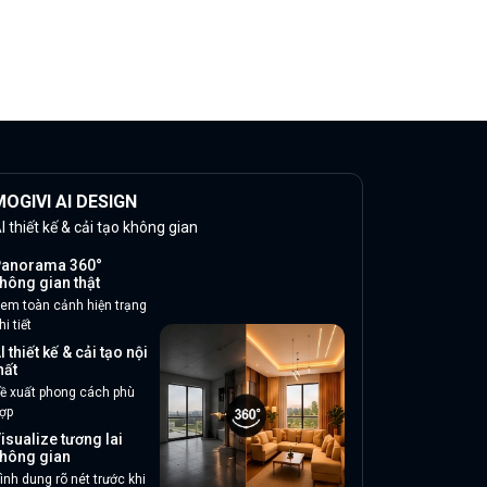
OGIVI AI DESIGN
I thiết kế & cải tạo không gian
anorama 360°
hông gian thật
em toàn cảnh hiện trạng
hi tiết
I thiết kế & cải tạo nội
hất
ề xuất phong cách phù
ợp
isualize tương lai
hông gian
ình dung rõ nét trước khi