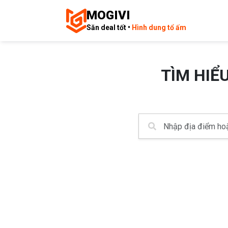
MOGIVI
Săn deal tốt •
Hình dung tổ ấm
TÌM HIỂ