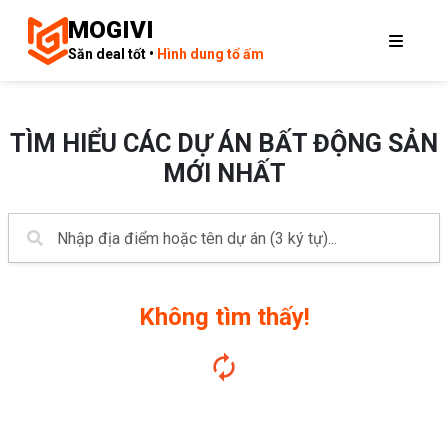
MOGIVI
Săn deal tốt •
Hình dung tổ ấm
TÌM HIỂU CÁC DỰ ÁN BẤT ĐỘNG SẢN
MỚI NHẤT
Không tìm thấy!