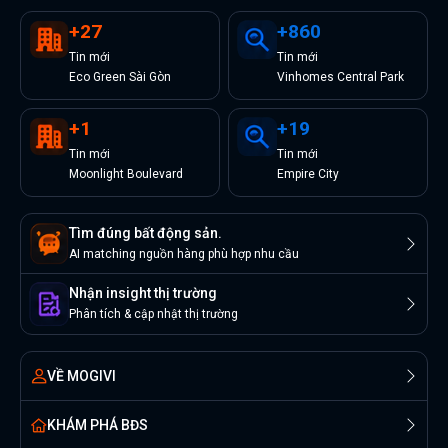
+
27
+
860
Tin
mới
Tin
mới
Eco Green Sài Gòn
Vinhomes Central Park
+
1
+
19
Tin
mới
Tin
mới
Moonlight Boulevard
Empire City
Tìm đúng bất động sản.
AI matching nguồn hàng phù hợp nhu cầu
Nhận insight thị trường
Phân tích & cập nhật thị trường
VỀ MOGIVI
KHÁM PHÁ BĐS