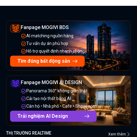
Fanpage MOGIVI BDS
AI matching nguồn hàng
Tư vấn dự án phù hợp
Hỗ trợ quyết định nhanh chóng
Tìm đúng bất động sản
Fanpage MOGIVI AI DESIGN
Panorama 360° không gian thật
Cải tạo nội thất bằng AI
Căn hộ • Nhà phố • Cafe • Showroom
Trải nghiệm AI Design
THỊ TRƯỜNG REALTIME
Xem thêm