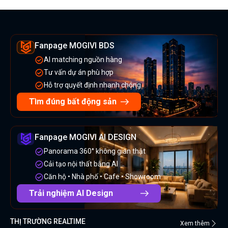
Fanpage MOGIVI BDS
AI matching nguồn hàng
Tư vấn dự án phù hợp
Hỗ trợ quyết định nhanh chóng
Tìm đúng bất động sản
Fanpage MOGIVI AI DESIGN
Panorama 360° không gian thật
Cải tạo nội thất bằng AI
Căn hộ • Nhà phố • Cafe • Showroom
Trải nghiệm AI Design
THỊ TRƯỜNG REALTIME
Xem thêm