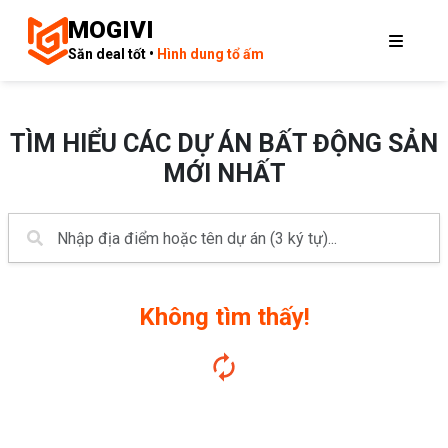
MOGIVI
Săn deal tốt •
Hình dung tổ ấm
TÌM HIỂU CÁC DỰ ÁN BẤT ĐỘNG SẢN
MỚI NHẤT
Không tìm thấy!