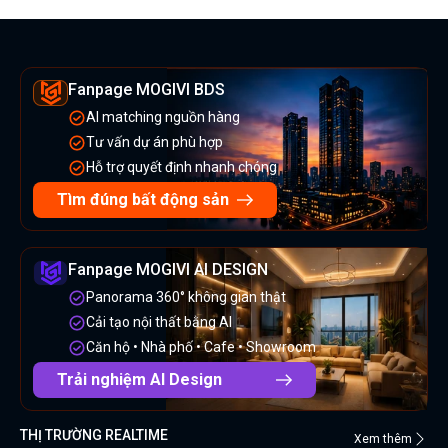
Fanpage MOGIVI BDS
AI matching nguồn hàng
Tư vấn dự án phù hợp
Hỗ trợ quyết định nhanh chóng
Tìm đúng bất động sản
Fanpage MOGIVI AI DESIGN
Panorama 360° không gian thật
Cải tạo nội thất bằng AI
Căn hộ • Nhà phố • Cafe • Showroom
Trải nghiệm AI Design
THỊ TRƯỜNG REALTIME
Xem thêm