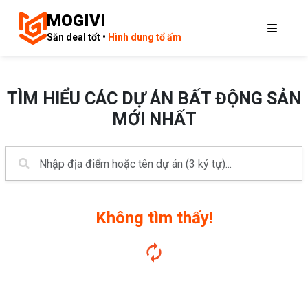
MOGIVI
Săn deal tốt •
Hình dung tổ ấm
TÌM HIỂU CÁC DỰ ÁN BẤT ĐỘNG SẢN
MỚI NHẤT
Không tìm thấy!