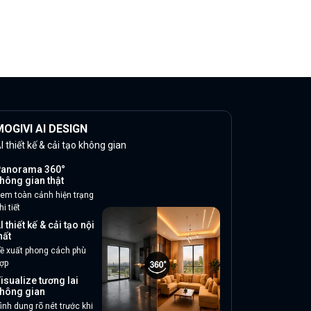
OGIVI AI DESIGN
I thiết kế & cải tạo không gian
anorama 360°
hông gian thật
em toàn cảnh hiện trạng
hi tiết
I thiết kế & cải tạo nội
hất
ề xuất phong cách phù
ợp
isualize tương lai
hông gian
ình dung rõ nét trước khi