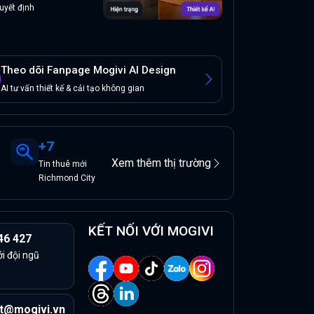
uyết định
Theo dõi Fanpage Mogivi AI Design
AI tư vấn thiết kế & cải tạo không gian
+
7
Xem thêm thị trường
Tin
thuê
mới
Richmond City
KẾT NỐI VỚI MOGIVI
46 427
ởi đội ngũ
t@mogivi.vn