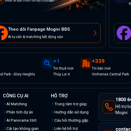
Đưa ra lựa chọn tối ưu cho bạn
q
Theo dõi Fanpage Mogivi BĐS
AI tư vấn & matching bất động sản
+
1
+
339
Tin
thuê
mới
Tin
bán
mới
 Park - Glory Heights
Thủy Lợi 4
Vinhomes Central Park
CÔNG CỤ AI
HỖ TRỢ
1800 6
Al Matching
Trung tâm trợ giúp
Hỗ trợ b
Phân tích dự án
Hướng dẫn sử dụng
Mogivi
AI Panorama 360
Câu hỏi thường gặp
Cải tạo không gian
Liên hệ hỗ trợ
contac