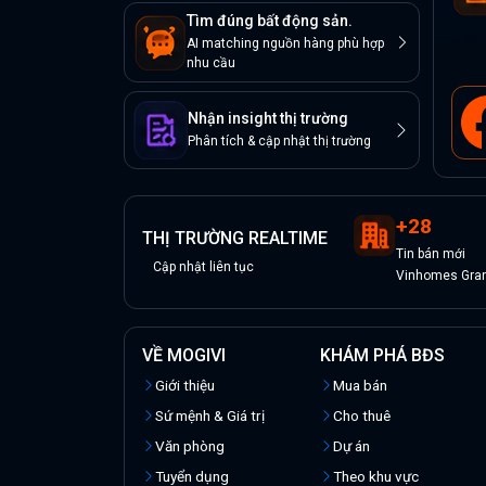
Tìm đúng bất động sản.
AI matching nguồn hàng phù hợp
nhu cầu
Nhận insight thị trường
Phân tích & cập nhật thị trường
+
28
THỊ TRƯỜNG REALTIME
Tin
bán
mới
Cập nhật liên tục
Vinhomes Grand
VỀ MOGIVI
KHÁM PHÁ BĐS
Giới thiệu
Mua bán
Sứ mệnh & Giá trị
Cho thuê
Văn phòng
Dự án
Tuyển dụng
Theo khu vực