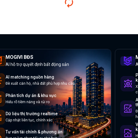
MOGIVI BĐS
M
AI hỗ trợ quyết định bất động sản
A
P
AI matching nguồn hàng
k
Đề xuất căn hộ, nhà đất phù hợp nhu cầu
X
c
Phân tích dự án & khu vực
A
Hiểu rõ tiềm năng và rủi ro
t
Đ
Dữ liệu thị trường realtime
h
Cập nhật liên tục, chính xác
V
k
Tư vấn tài chính & phương án
H