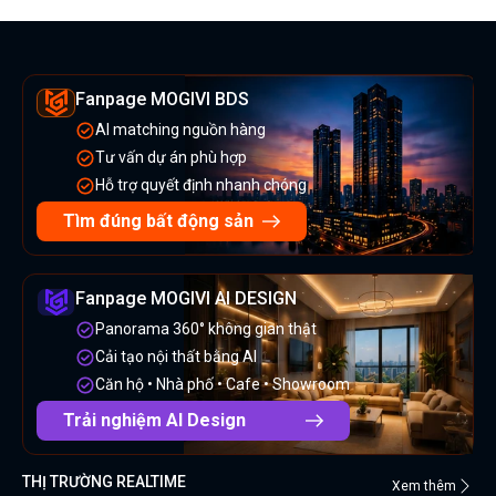
Fanpage MOGIVI BDS
AI matching nguồn hàng
Tư vấn dự án phù hợp
Hỗ trợ quyết định nhanh chóng
Tìm đúng bất động sản
Fanpage MOGIVI AI DESIGN
Panorama 360° không gian thật
Cải tạo nội thất bằng AI
Căn hộ • Nhà phố • Cafe • Showroom
Trải nghiệm AI Design
THỊ TRƯỜNG REALTIME
Xem thêm