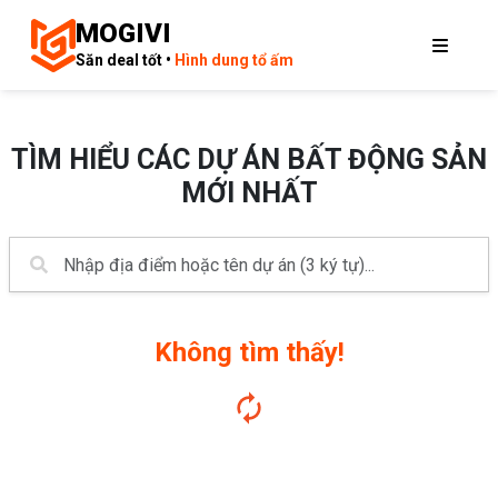
MOGIVI
Săn deal tốt •
Hình dung tổ ấm
TÌM HIỂU CÁC DỰ ÁN BẤT ĐỘNG SẢN
MỚI NHẤT
Không tìm thấy!