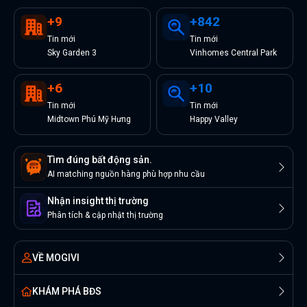
+
9
+
842
Tin
mới
Tin
mới
Sky Garden 3
Vinhomes Central Park
+
6
+
10
Tin
mới
Tin
mới
Midtown Phú Mỹ Hưng
Happy Valley
Tìm đúng bất động sản.
AI matching nguồn hàng phù hợp nhu cầu
Nhận insight thị trường
Phân tích & cập nhật thị trường
VỀ MOGIVI
KHÁM PHÁ BĐS