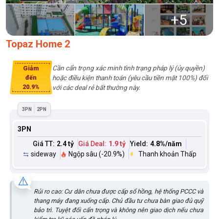
+
5
Topaz Home 2
Cần cẩn trọng xác minh tình trạng pháp lý (ủy quyền)
Giảm
hoặc điều kiện thanh toán (yêu cầu tiền mặt 100%) đối
đến
20.9%
với các deal rẻ bất thường này.
3PN
2PN
3PN
Giá TT:
2.4 tỷ
Giá Deal:
1.9 tỷ
Yield:
4.8
%/năm
sideway
Ngộp sâu (-20.9%)
Thanh khoản Thấp
⚠️
Rủi ro cao: Cư dân chưa được cấp sổ hồng, hệ thống PCCC và
thang máy đang xuống cấp. Chủ đầu tư chưa bàn giao đủ quỹ
bảo trì. Tuyệt đối cẩn trọng và không nên giao dịch nếu chưa