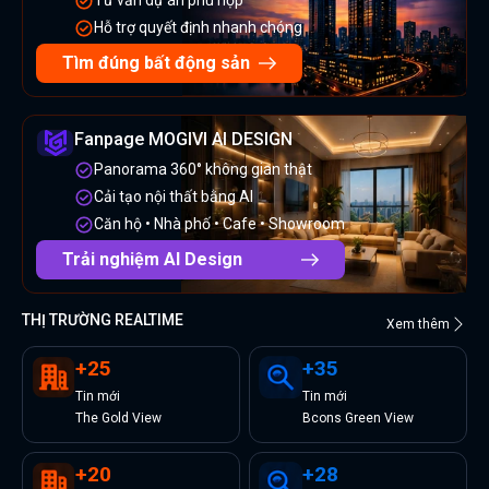
Tư vấn dự án phù hợp
Hỗ trợ quyết định nhanh chóng
Tìm đúng bất động sản
Fanpage MOGIVI AI DESIGN
Panorama 360° không gian thật
Cải tạo nội thất bằng AI
Căn hộ • Nhà phố • Cafe • Showroom
Trải nghiệm AI Design
THỊ TRƯỜNG REALTIME
Xem thêm
+
25
+
35
Tin
mới
Tin
mới
The Gold View
Bcons Green View
+
20
+
28