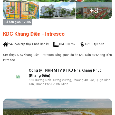
+
8
Đã bàn giao
• 2005
KDC Khang Điền - Intresco
247 căn biệt thự + nhà liên kế
104.000 m2
Từ 1.8 tỷ/ căn
Giới thiệu KDC Khang Điền - Intresco Tổng quan dự án Khu Dân cư Khang Điền
Intresco
Công ty TNHH MTV ĐT KD Nhà Khang Phúc
(Khang Điền)
550 Đường Kinh Dương Vương, Phường An Lạc, Quận Bình
Tân, Thành Phố Hồ Chí Minh