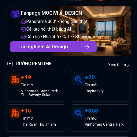
Fanpage MOGIVI AI DESIGN
Panorama 360° không gian thật
Cải tạo nội thất bằng AI
Căn hộ • Nhà phố • Cafe • Showroom
Trải nghiệm AI Design
THỊ TRƯỜNG REALTIME
Xem thêm
+
49
+
20
Tin
mới
Tin
mới
Vinhomes Grand Park -
Empire City
The Beverly Solari
+
16
+
868
Tin
mới
Tin
mới
The River Thủ Thiêm
Vinhomes Central Park