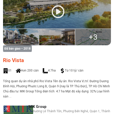
+
3
Đã bàn giao
• 2018
Rio Vista
01
Hơn 200 căn
4.7ha
Từ 10 tỷ/ căn
Tổng quan dự án nhà phố Rio Vista Tên dự án: Rio Vista Vị trí: Đường Dương
Đình Hội, Phường Phước Long B, Quận 9 (nay là TP. Thủ Đức), TP. Hồ Chí Minh
Chủ đầu tư: MIK Group Tổng diện tích: 4.7 ha Mật độ xây dựng: 32% Loại hình
sản ...
MIK Group
72 Đường Lê Thánh Tôn, Phường Bến Nghé, Quận 1, Thành