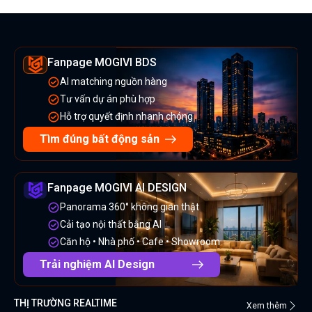
Fanpage MOGIVI BDS
AI matching nguồn hàng
Tư vấn dự án phù hợp
Hỗ trợ quyết định nhanh chóng
Tìm đúng bất động sản
Fanpage MOGIVI AI DESIGN
Panorama 360° không gian thật
Cải tạo nội thất bằng AI
Căn hộ • Nhà phố • Cafe • Showroom
Trải nghiệm AI Design
THỊ TRƯỜNG REALTIME
Xem thêm