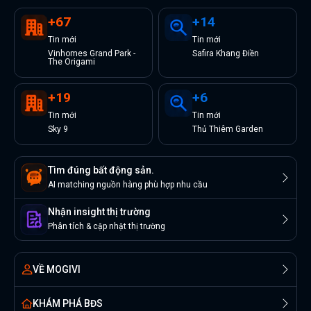
+
67
+
14
Tin
mới
Tin
mới
Vinhomes Grand Park -
Safira Khang Điền
The Origami
+
19
+
6
Tin
mới
Tin
mới
Sky 9
Thủ Thiêm Garden
Tìm đúng bất động sản.
AI matching nguồn hàng phù hợp nhu cầu
Nhận insight thị trường
Phân tích & cập nhật thị trường
VỀ MOGIVI
KHÁM PHÁ BĐS