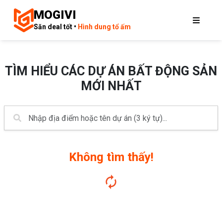
MOGIVI
Săn deal tốt •
Hình dung tổ ấm
TÌM HIỂU CÁC DỰ ÁN BẤT ĐỘNG SẢN
MỚI NHẤT
Không tìm thấy!