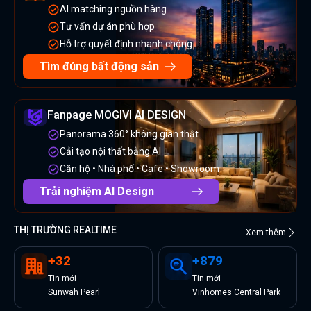
AI matching nguồn hàng
Tư vấn dự án phù hợp
Hỗ trợ quyết định nhanh chóng
Tìm đúng bất động sản
Fanpage MOGIVI AI DESIGN
Panorama 360° không gian thật
Cải tạo nội thất bằng AI
Căn hộ • Nhà phố • Cafe • Showroom
Trải nghiệm AI Design
THỊ TRƯỜNG REALTIME
Xem thêm
+
32
+
879
Tin
mới
Tin
mới
Sunwah Pearl
Vinhomes Central Park