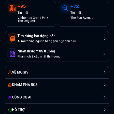
+
95
+
72
Tin
mới
Tin
mới
Vinhomes Grand Park -
The Sun Avenue
The Origami
Tìm đúng bất động sản.
AI matching nguồn hàng phù hợp nhu cầu
Nhận insight thị trường
Phân tích & cập nhật thị trường
VỀ MOGIVI
KHÁM PHÁ BĐS
CÔNG CỤ AI
HỖ TRỢ