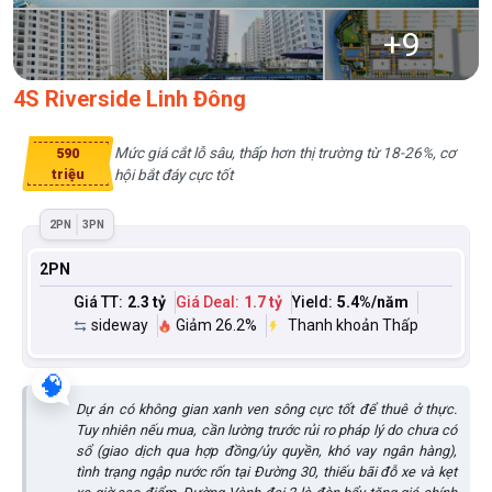
+
9
4S Riverside Linh Đông
Mức giá cắt lỗ sâu, thấp hơn thị trường từ 18-26%, cơ
590
triệu
hội bắt đáy cực tốt
2PN
3PN
2PN
Giá TT:
2.3 tỷ
Giá Deal:
1.7 tỷ
Yield:
5.4
%/năm
sideway
Giảm 26.2%
Thanh khoản Thấp
🧠
Dự án có không gian xanh ven sông cực tốt để thuê ở thực.
Tuy nhiên nếu mua, cần lường trước rủi ro pháp lý do chưa có
sổ (giao dịch qua hợp đồng/ủy quyền, khó vay ngân hàng),
tình trạng ngập nước rốn tại Đường 30, thiếu bãi đỗ xe và kẹt