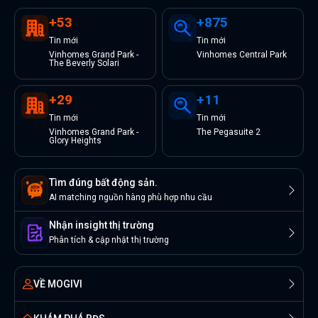
+
53
+
875
Tin
mới
Tin
mới
Vinhomes Grand Park -
Vinhomes Central Park
The Beverly Solari
+
29
+
11
Tin
mới
Tin
mới
Vinhomes Grand Park -
The Pegasuite 2
Glory Heights
Tìm đúng bất động sản.
AI matching nguồn hàng phù hợp nhu cầu
Nhận insight thị trường
Phân tích & cập nhật thị trường
VỀ MOGIVI