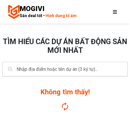
MOGIVI
Săn deal tốt •
Hình dung tổ ấm
TÌM HIỂU CÁC DỰ ÁN BẤT ĐỘNG SẢN
MỚI NHẤT
Không tìm thấy!