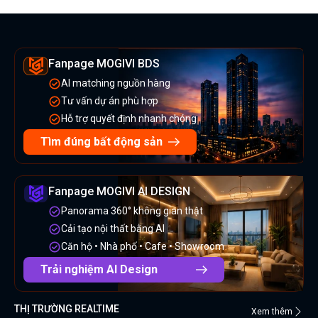
Fanpage MOGIVI BDS
AI matching nguồn hàng
Tư vấn dự án phù hợp
Hỗ trợ quyết định nhanh chóng
Tìm đúng bất động sản
Fanpage MOGIVI AI DESIGN
Panorama 360° không gian thật
Cải tạo nội thất bằng AI
Căn hộ • Nhà phố • Cafe • Showroom
Trải nghiệm AI Design
THỊ TRƯỜNG REALTIME
Xem thêm