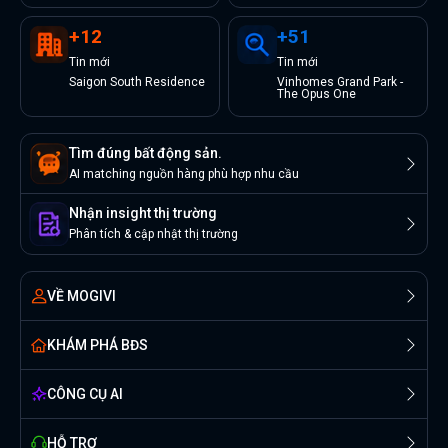
+
12
+
51
Tin
mới
Tin
mới
Saigon South Residence
Vinhomes Grand Park -
The Opus One
Tìm đúng bất động sản.
AI matching nguồn hàng phù hợp nhu cầu
Nhận insight thị trường
Phân tích & cập nhật thị trường
VỀ MOGIVI
KHÁM PHÁ BĐS
CÔNG CỤ AI
HỖ TRỢ