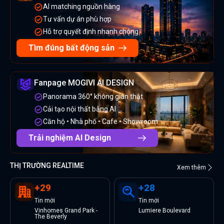
AI matching nguồn hàng
Tư vấn dự án phù hợp
Hỗ trợ quyết định nhanh chóng
Tìm đúng bất động sản
Fanpage MOGIVI AI DESIGN
Panorama 360° không gian thật
Cải tạo nội thất bằng AI
Căn hộ • Nhà phố • Cafe • Showroom
Trải nghiệm AI Design
THỊ TRƯỜNG REALTIME
Xem thêm
+
29
+
28
Tin
mới
Tin
mới
Vinhomes Grand Park -
Lumiere Boulevard
The Beverly