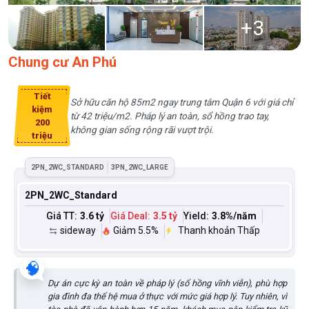
+
3
Chung cư An Phú
Tiết
Sở hữu căn hộ 85m2 ngay trung tâm Quận 6 với giá chỉ
kiệm
từ 42 triệu/m2. Pháp lý an toàn, sổ hồng trao tay,
200
không gian sống rộng rãi vượt trội.
triệu
2PN_2WC_STANDARD
3PN_2WC_LARGE
2PN_2WC_Standard
Giá TT:
3.6 tỷ
Giá Deal:
3.5 tỷ
Yield:
3.8
%/năm
sideway
Giảm 5.5%
Thanh khoản Thấp
🧠
Dự án cực kỳ an toàn về pháp lý (sổ hồng vĩnh viễn), phù hợp
gia đình đa thế hệ mua ở thực với mức giá hợp lý. Tuy nhiên, vì