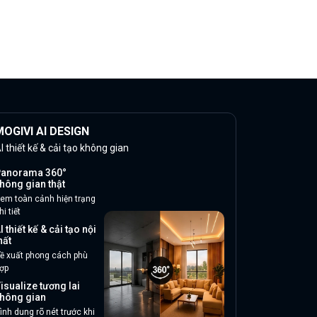
OGIVI AI DESIGN
I thiết kế & cải tạo không gian
anorama 360°
hông gian thật
em toàn cảnh hiện trạng
hi tiết
I thiết kế & cải tạo nội
hất
ề xuất phong cách phù
ợp
isualize tương lai
hông gian
ình dung rõ nét trước khi