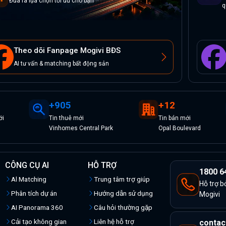
Đưa ra lựa chọn tối ưu cho bạn
q
Theo dõi Fanpage Mogivi BĐS
AI tư vấn & matching bất động sản
+
905
+
12
i
Tin
thuê
mới
Tin
bán
mới
Vinhomes Central Park
Opal Boulevard
CÔNG CỤ AI
HỖ TRỢ
1800 6
Al Matching
Trung tâm trợ giúp
Hỗ trợ b
Phân tích dự án
Hướng dẫn sử dụng
Mogivi
AI Panorama 360
Câu hỏi thường gặp
Cải tạo không gian
Liên hệ hỗ trợ
contac