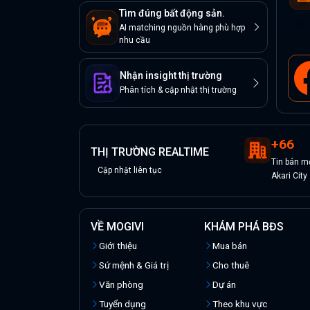
Tìm đúng bất động sản.
AI matching nguồn hàng phù hợp
nhu cầu
Nhận insight thị trường
Phân tích & cập nhật thị trường
+
66
THỊ TRƯỜNG REALTIME
Tin
bán
mớ
Cập nhật liên tục
Akari City
VỀ MOGIVI
KHÁM PHÁ BĐS
Giới thiệu
Mua bán
Sứ mệnh & Giá trị
Cho thuê
Văn phòng
Dự án
Tuyển dụng
Theo khu vực