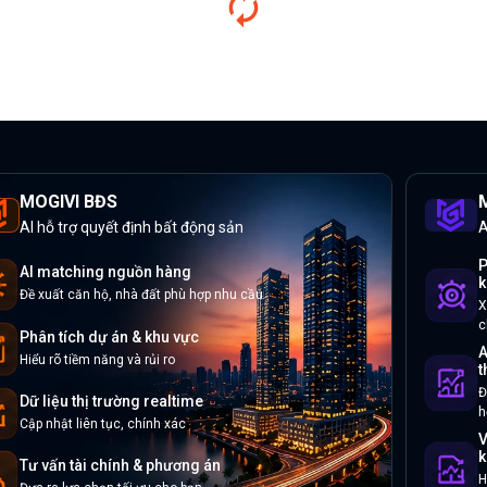
MOGIVI BĐS
M
AI hỗ trợ quyết định bất động sản
A
P
AI matching nguồn hàng
k
Đề xuất căn hộ, nhà đất phù hợp nhu cầu
X
c
Phân tích dự án & khu vực
A
Hiểu rõ tiềm năng và rủi ro
t
Đ
Dữ liệu thị trường realtime
h
Cập nhật liên tục, chính xác
V
k
Tư vấn tài chính & phương án
H