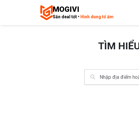
MOGIVI
Săn deal tốt •
Hình dung tổ ấm
TÌM HIỂ