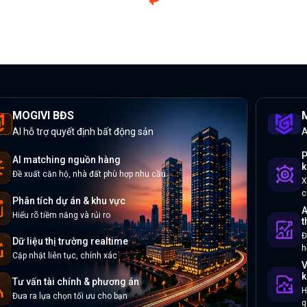
MOGIVI BĐS
M
AI hỗ trợ quyết định bất động sản
A
P
AI matching nguồn hàng
k
Đề xuất căn hộ, nhà đất phù hợp nhu cầu
X
c
Phân tích dự án & khu vực
A
Hiểu rõ tiềm năng và rủi ro
t
Đ
Dữ liệu thị trường realtime
h
Cập nhật liên tục, chính xác
V
k
Tư vấn tài chính & phương án
H
Đưa ra lựa chọn tối ưu cho bạn
q