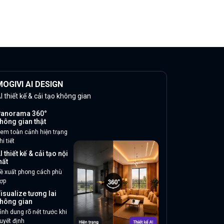
OGIVI AI DESIGN
I thiết kế & cải tạo không gian
anorama 360°
hông gian thật
em toàn cảnh hiện trạng
hi tiết
I thiết kế & cải tạo nội
hất
ề xuất phong cách phù
ợp
isualize tương lai
hông gian
ình dung rõ nét trước khi
uyết định