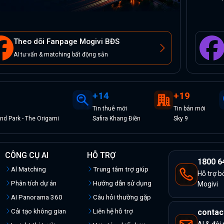
Theo dõi Fanpage Mogivi BĐS
AI tư vấn & matching bất động sản
+
14
+
19
Tin
thuê
mới
Tin
bán
mới
d Park - The Origami
Safira Khang Điền
Sky 9
CÔNG CỤ AI
HỖ TRỢ
1800 6
Al Matching
Trung tâm trợ giúp
Hỗ trợ b
Phân tích dự án
Hướng dẫn sử dụng
Mogivi
AI Panorama 360
Câu hỏi thường gặp
Cải tạo không gian
Liên hệ hỗ trợ
contac