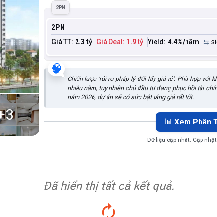
2PN
2PN
Giá TT:
2.3 tỷ
Giá Deal:
1.9 tỷ
Yield:
4.4
%/năm
s
🧠
Chiến lược 'rủi ro pháp lý đổi lấy giá rẻ'. Phù hợp với
nhiều năm, tuy nhiên chủ đầu tư đang phục hồi tài chí
năm 2026, dự án sẽ có sức bật tăng giá rất tốt.
+
3
📊 Xem Phân T
Dữ liệu cập nhật:
Cập nhật
Đã hiển thị tất cả kết quả.