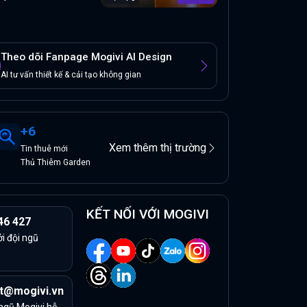
Theo dõi Fanpage Mogivi AI Design
AI tư vấn thiết kế & cải tạo không gian
+
6
Xem thêm thị trường
Tin
thuê
mới
Thủ Thiêm Garden
KẾT NỐI VỚI MOGIVI
46 427
ởi đội ngũ
t@mogivi.vn