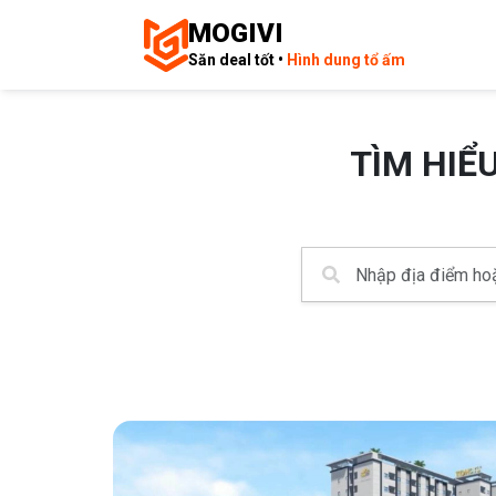
MOGIVI
Săn deal tốt •
Hình dung tổ ấm
TÌM HIỂ