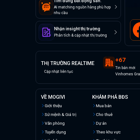
Tìm đúng bất động sản.
AI matching nguồn hàng phù hợp
nhu cầu
Nhận insight thị trường
Phân tích & cập nhật thị trường
+
67
THỊ TRƯỜNG REALTIME
Tin
bán
mới
Cập nhật liên tục
Vinhomes Gran
VỀ MOGIVI
KHÁM PHÁ BĐS
Giới thiệu
Mua bán
Sứ mệnh & Giá trị
Cho thuê
Văn phòng
Dự án
Tuyển dụng
Theo khu vực