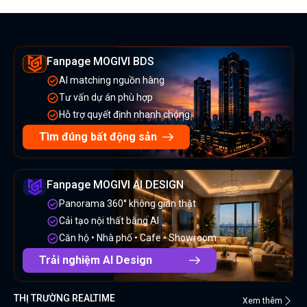
Fanpage MOGIVI BDS
AI matching nguồn hàng
Tư vấn dự án phù hợp
Hỗ trợ quyết định nhanh chóng
Tìm đúng bất động sản
Fanpage MOGIVI AI DESIGN
Panorama 360° không gian thật
Cải tạo nội thất bằng AI
Căn hộ • Nhà phố • Cafe • Showroom
Trải nghiệm AI Design
THỊ TRƯỜNG REALTIME
Xem thêm