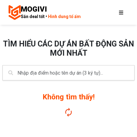
MOGIVI
Săn deal tốt •
Hình dung tổ ấm
TÌM HIỂU CÁC DỰ ÁN BẤT ĐỘNG SẢN
MỚI NHẤT
Không tìm thấy!