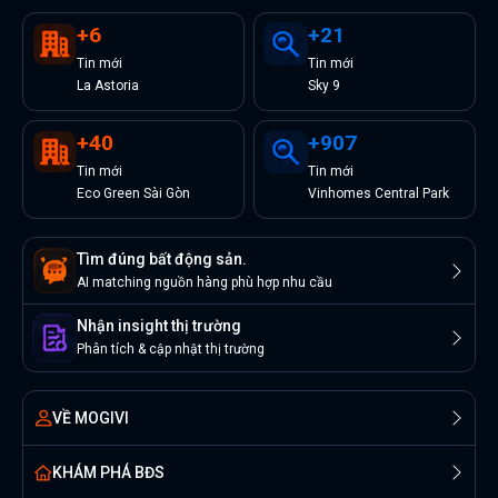
+
6
+
21
Tin
mới
Tin
mới
La Astoria
Sky 9
+
40
+
907
Tin
mới
Tin
mới
Eco Green Sài Gòn
Vinhomes Central Park
Tìm đúng bất động sản.
AI matching nguồn hàng phù hợp nhu cầu
Nhận insight thị trường
Phân tích & cập nhật thị trường
VỀ MOGIVI
KHÁM PHÁ BĐS