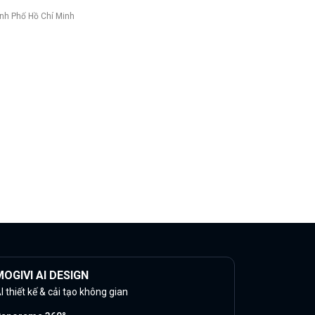
nh Phố Hồ Chí Minh
OGIVI AI DESIGN
I thiết kế & cải tạo không gian