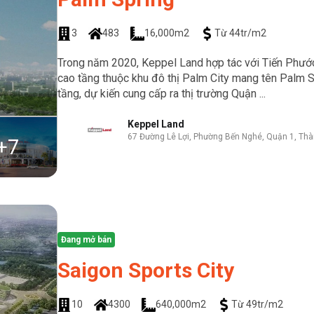
3
483
16,000m2
Từ 44tr/m2
Trong năm 2020, Keppel Land hợp tác với Tiến Phước
cao tầng thuộc khu đô thị Palm City mang tên Palm S
tầng, dự kiến cung cấp ra thị trường Quận ...
Keppel Land
67 Đường Lê Lợi, Phường Bến Nghé, Quận 1, Thà
+
7
Đang mở bán
Saigon Sports City
10
4300
640,000m2
Từ 49tr/m2