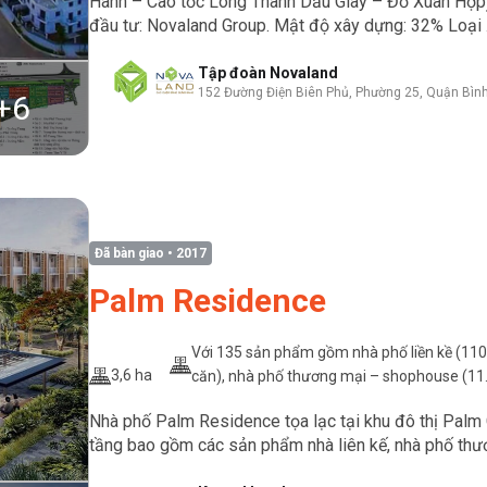
Hành – Cao tốc Long Thành Dầu Giây – Đỗ Xuân Hợp)
đầu tư: Novaland Group. Mật độ xây dựng: 32% Loại .
Tập đoàn Novaland
152 Đường Điện Biên Phủ, Phường 25, Quận Bìn
+
6
Đã bàn giao
• 2017
Palm Residence
Với 135 sản phẩm gồm nhà phố liền kề (110
3,6 ha
căn), nhà phố thương mại – shophouse (11
căn) và biệt thự song lập (14 căn)
Nhà phố Palm Residence tọa lạc tại khu đô thị Palm 
tầng bao gồm các sản phẩm nhà liên kế, nhà phố thươ