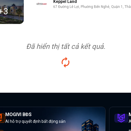
Keppel Land
67 Đường Lê Lợi, Phường Bến Nghé, Quận 1, Thà
+
3
Đã hiển thị tất cả kết quả.
MOGIVI BĐS
M
AI hỗ trợ quyết định bất động sản
A