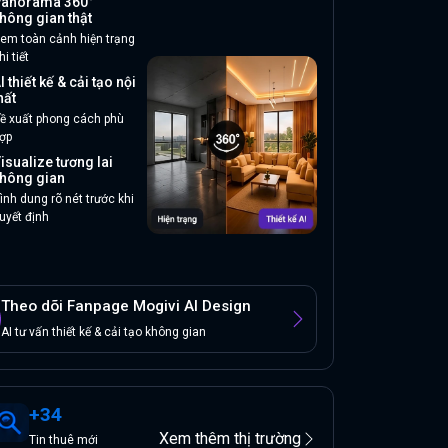
anorama 360°
hông gian thật
em toàn cảnh hiện trạng
hi tiết
I thiết kế & cải tạo nội
hất
ề xuất phong cách phù
ợp
isualize tương lai
hông gian
ình dung rõ nét trước khi
uyết định
Theo dõi Fanpage Mogivi AI Design
AI tư vấn thiết kế & cải tạo không gian
+
34
Xem thêm thị trường
Tin
thuê
mới