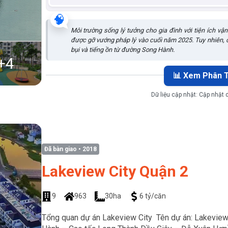
🧠
Môi trường sống lý tưởng cho gia đình với tiện ích v
được gỡ vướng pháp lý vào cuối năm 2025. Tuy nhiên, c
bụi và tiếng ồn từ đường Song Hành.
+
4
📊 Xem Phân T
Dữ liệu cập nhật:
Cập nhật 
Đã bàn giao
• 2018
Lakeview City Quận 2
9
963
30ha
6 tỷ/căn
Tổng quan dự án Lakeview City Tên dự án: Lakeview C