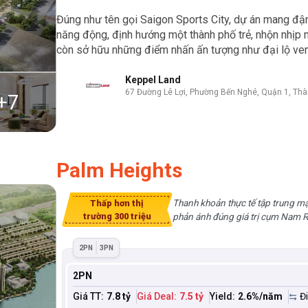
Đúng như tên gọi Saigon Sports City, dự án mang đậm 
năng động, định hướng một thành phố trẻ, nhộn nhịp 
còn sở hữu những điểm nhấn ấn tượng như đại lộ ven 
Keppel Land
67 Đường Lê Lợi, Phường Bến Nghé, Quận 1, Thà
+
7
Palm Heights
Thanh khoản thực tế tập trung m
Thấp hơn thị
trường 300 triệu
phản ánh đúng giá trị cụm Nam R
2PN
3PN
2PN
Giá TT:
7.8 tỷ
Giá Deal:
7.5 tỷ
Yield:
2.6
%/năm
Đ