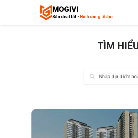
MOGIVI
Săn deal tốt •
Hình dung tổ ấm
TÌM HIỂ