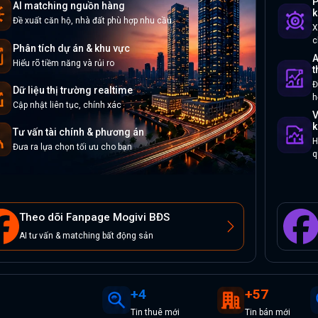
P
AI matching nguồn hàng
k
Đề xuất căn hộ, nhà đất phù hợp nhu cầu
X
c
Phân tích dự án & khu vực
A
Hiểu rõ tiềm năng và rủi ro
t
Đ
Dữ liệu thị trường realtime
h
Cập nhật liên tục, chính xác
V
k
Tư vấn tài chính & phương án
H
Đưa ra lựa chọn tối ưu cho bạn
q
Theo dõi Fanpage Mogivi BĐS
AI tư vấn & matching bất động sản
+
4
+
57
Tin
thuê
mới
Tin
bán
mới