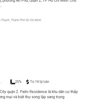
, phường An Phú, Quận 2, TP Hồ Chí Minh. Chủ
..
h Thạnh, Thành Phố Hồ Chí Minh
25%
Từ 14 tỷ/căn
City quận 2. Palm Residence là khu dân cư thấp
ng mại và biệt thự song lập sang trọng.