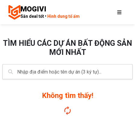
MOGIVI
Săn deal tốt •
Hình dung tổ ấm
TÌM HIỂU CÁC DỰ ÁN BẤT ĐỘNG SẢN
MỚI NHẤT
Không tìm thấy!