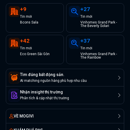
+
9
+
27
Tin
mới
Tin
mới
Bcons Sala
Vinhomes Grand Park -
The Beverly Solari
+
42
+
37
Tin
mới
Tin
mới
Eco Green Sài Gòn
Vinhomes Grand Park -
The Rainbow
Tìm đúng bất động sản.
AI matching nguồn hàng phù hợp nhu cầu
Nhận insight thị trường
Phân tích & cập nhật thị trường
VỀ MOGIVI