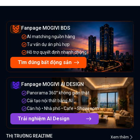
Fanpage MOGIVI BDS
AI matching nguồn hàng
Tư vấn dự án phù hợp
Hỗ trợ quyết định nhanh chóng
Tìm đúng bất động sản
Fanpage MOGIVI AI DESIGN
Panorama 360° không gian thật
Cải tạo nội thất bằng AI
Căn hộ • Nhà phố • Cafe • Showroom
Trải nghiệm AI Design
THỊ TRƯỜNG REALTIME
Xem thêm