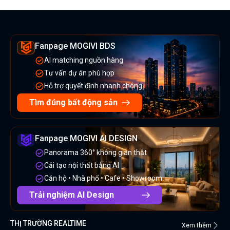
Fanpage MOGIVI BDS
AI matching nguồn hàng
Tư vấn dự án phù hợp
Hỗ trợ quyết định nhanh chóng
Tìm đúng bất động sản
Fanpage MOGIVI AI DESIGN
Panorama 360° không gian thật
Cải tạo nội thất bằng AI
Căn hộ • Nhà phố • Cafe • Showroom
Trải nghiệm AI Design
THỊ TRƯỜNG REALTIME
Xem thêm