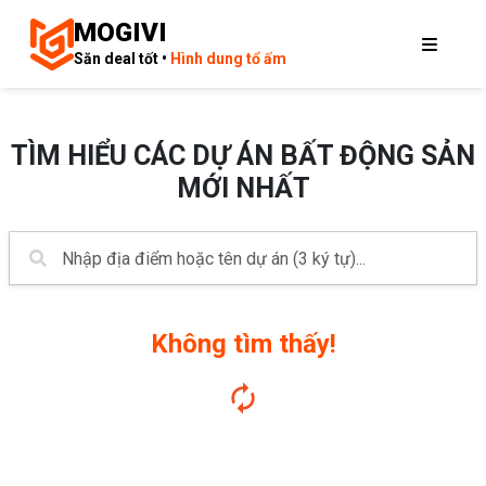
MOGIVI
Săn deal tốt •
Hình dung tổ ấm
TÌM HIỂU CÁC DỰ ÁN BẤT ĐỘNG SẢN
MỚI NHẤT
Không tìm thấy!