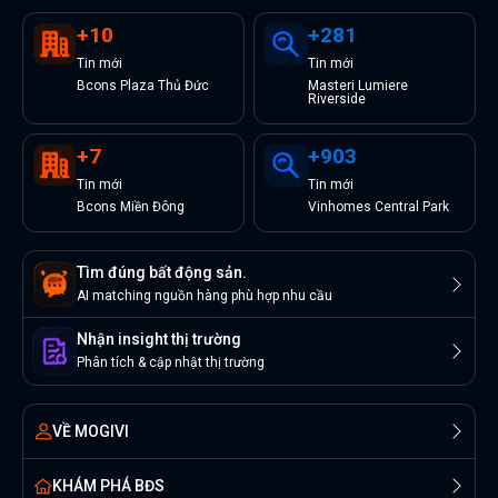
+
10
+
281
Tin
mới
Tin
mới
Bcons Plaza Thủ Đức
Masteri Lumiere
Riverside
+
7
+
903
Tin
mới
Tin
mới
Bcons Miền Đông
Vinhomes Central Park
Tìm đúng bất động sản.
AI matching nguồn hàng phù hợp nhu cầu
Nhận insight thị trường
Phân tích & cập nhật thị trường
VỀ MOGIVI
KHÁM PHÁ BĐS