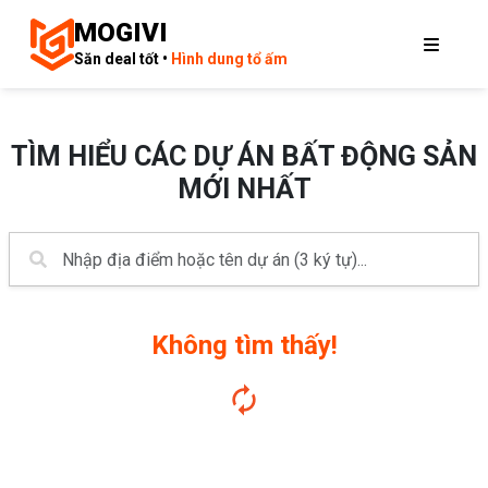
MOGIVI
Săn deal tốt •
Hình dung tổ ấm
TÌM HIỂU CÁC DỰ ÁN BẤT ĐỘNG SẢN
MỚI NHẤT
Không tìm thấy!