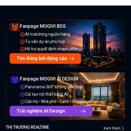
Fanpage MOGIVI BDS
AI matching nguồn hàng
Tư vấn dự án phù hợp
Hỗ trợ quyết định nhanh chóng
Tìm đúng bất động sản
Fanpage MOGIVI AI DESIGN
Panorama 360° không gian thật
Cải tạo nội thất bằng AI
Căn hộ • Nhà phố • Cafe • Showroom
Trải nghiệm AI Design
THỊ TRƯỜNG REALTIME
Xem thêm