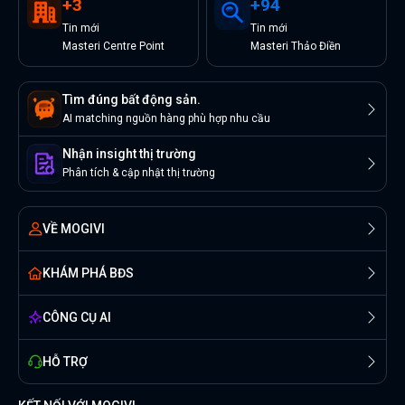
+
3
+
94
Tin
mới
Tin
mới
Masteri Centre Point
Masteri Thảo Điền
Tìm đúng bất động sản.
AI matching nguồn hàng phù hợp nhu cầu
Nhận insight thị trường
Phân tích & cập nhật thị trường
VỀ MOGIVI
KHÁM PHÁ BĐS
CÔNG CỤ AI
HỖ TRỢ