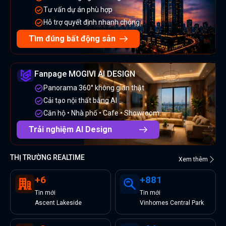
Tư vấn dự án phù hợp
Hỗ trợ quyết định nhanh chóng
Tìm đúng bất động sản
Fanpage MOGIVI AI DESIGN
Panorama 360° không gian thật
Cải tạo nội thất bằng AI
Căn hộ • Nhà phố • Cafe • Showroom
Trải nghiệm AI Design
THỊ TRƯỜNG REALTIME
Xem thêm
+
6
+
881
Tin
mới
Tin
mới
Ascent Lakeside
Vinhomes Central Park