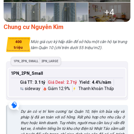
+
4
Chung cư Nguyễn Kim
Mức giá cực kỳ hấp dẫn để sở hữu một căn hộ tại trung
400
triệu
tâm Quận 10 (chỉ trên dưới 55 triệu/m2).
1PN_2PN_SMALL
2PN_LARGE
1PN_2PN_Small
Giá TT:
3.1 tỷ
Giá Deal:
2.7 tỷ
Yield:
4.4
%/năm
sideway
Giảm 12.9%
Thanh khoản Thấp
🧠
Dự án có vị trí 'kim cương' tại Quận 10, tiện ích bủa vây và
pháp lý đã an toàn với sổ hồng. Rất phù hợp cho nhu cầu ở
thực hoặc kinh doanh. Tuy nhiên, người mua cần lưu ý vấn đề
kẹt xe, ô nhiễm tiếng ồn từ khu chợ điện tử Nhật Tảo sầm uất