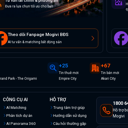
Tư vấn tài chính & phương án
H
Đưa ra lựa chọn tối ưu cho bạn
q
Theo dõi Fanpage Mogivi BĐS
AI tư vấn & matching bất động sản
+
25
+
67
Tin
thuê
mới
Tin
bán
mới
and Park - The Origami
Empire City
Akari City
CÔNG CỤ AI
HỖ TRỢ
1800 6
Al Matching
Trung tâm trợ giúp
Hỗ trợ b
Phân tích dự án
Hướng dẫn sử dụng
Mogivi
AI Panorama 360
Câu hỏi thường gặp