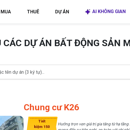
AI KHÔNG GIAN
MUA
THUÊ
DỰ ÁN
U CÁC DỰ ÁN BẤT ĐỘNG SẢN 
Chung cư K26
Tiết
Hưởng trọn vẹn giá trị gia tăng từ hạ t
kiệm 150
mang đến sự tiện nghi, an toàn với chi phí