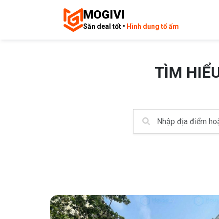
MOGIVI
Săn deal tốt •
Hình dung tổ ấm
TÌM HIỂ