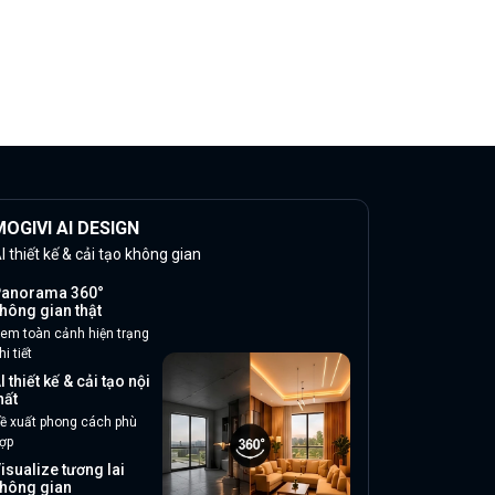
OGIVI AI DESIGN
I thiết kế & cải tạo không gian
anorama 360°
hông gian thật
em toàn cảnh hiện trạng
hi tiết
I thiết kế & cải tạo nội
hất
ề xuất phong cách phù
ợp
isualize tương lai
hông gian