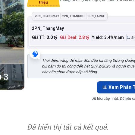
triệu
2PN_THANGMAY
2PN_THANGBO
3PN_LARGE
2PN_ThangMay
Giá TT:
3.0 tỷ
Giá Deal:
2.8 tỷ
Yield:
3.4
%/năm
s
🧠
Thời điểm vàng để mua đón đầu hạ tầng Dương Quảng Hà
bụi bặm do thi công đến hết Quý 2/2026 và người mua 
các căn chưa được cấp sổ hồng.
+
3
📊 Xem Phân T
Dữ liệu cập nhật:
Dữ liệu 
Đã hiển thị tất cả kết quả.