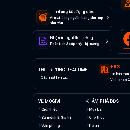
Tìm đúng bất động sản.
AI matching nguồn hàng phù hợp
nhu cầu
Nhận insight thị trường
Phân tích & cập nhật thị trường
+
83
THỊ TRƯỜNG REALTIME
Tin
bán
mới
Cập nhật liên tục
Vinhomes Gr
VỀ MOGIVI
KHÁM PHÁ BĐS
Giới thiệu
Mua bán
Sứ mệnh & Giá trị
Cho thuê
Văn phòng
Dự án