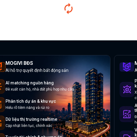
MOGIVI BĐS
M
AI hỗ trợ quyết định bất động sản
A
P
AI matching nguồn hàng
k
Đề xuất căn hộ, nhà đất phù hợp nhu cầu
X
c
Phân tích dự án & khu vực
A
Hiểu rõ tiềm năng và rủi ro
t
Đ
Dữ liệu thị trường realtime
h
Cập nhật liên tục, chính xác
V
k