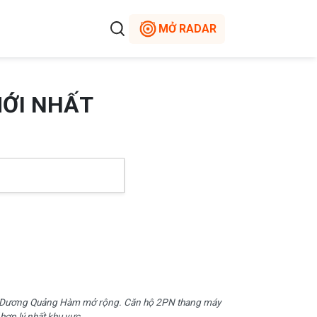
MỞ RADAR
MỚI NHẤT
ầng Dương Quảng Hàm mở rộng. Căn hộ 2PN thang máy
 hợp lý nhất khu vực.