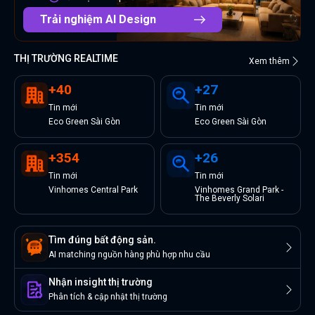
Trải nghiệm AI Design
THỊ TRƯỜNG REALTIME
Xem thêm
+
40
+
27
Tin
mới
Tin
mới
Eco Green Sài Gòn
Eco Green Sài Gòn
+
354
+
26
Tin
mới
Tin
mới
Vinhomes Central Park
Vinhomes Grand Park -
The Beverly Solari
Tìm đúng bất động sản.
AI matching nguồn hàng phù hợp nhu cầu
Nhận insight thị trường
Phân tích & cập nhật thị trường