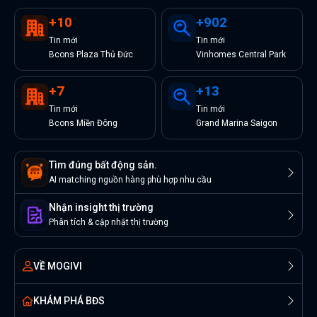
+
10
+
902
Tin
mới
Tin
mới
Bcons Plaza Thủ Đức
Vinhomes Central Park
+
7
+
13
Tin
mới
Tin
mới
Bcons Miền Đông
Grand Marina Saigon
Tìm đúng bất động sản.
AI matching nguồn hàng phù hợp nhu cầu
Nhận insight thị trường
Phân tích & cập nhật thị trường
VỀ MOGIVI
KHÁM PHÁ BĐS