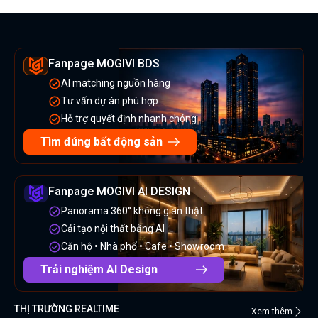
Fanpage MOGIVI BDS
AI matching nguồn hàng
Tư vấn dự án phù hợp
Hỗ trợ quyết định nhanh chóng
Tìm đúng bất động sản
Fanpage MOGIVI AI DESIGN
Panorama 360° không gian thật
Cải tạo nội thất bằng AI
Căn hộ • Nhà phố • Cafe • Showroom
Trải nghiệm AI Design
THỊ TRƯỜNG REALTIME
Xem thêm