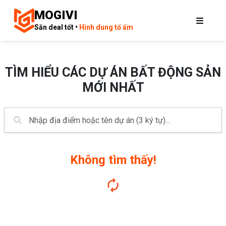
MOGIVI
Săn deal tốt •
Hình dung tổ ấm
TÌM HIỂU CÁC DỰ ÁN BẤT ĐỘNG SẢN
MỚI NHẤT
Không tìm thấy!