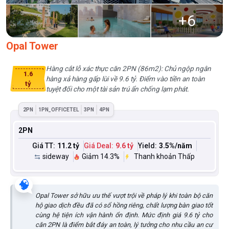
+
6
Opal Tower
Hàng cắt lỗ xác thực căn 2PN (86m2): Chủ ngộp ngân
1.6
hàng xả hàng gấp lùi về 9.6 tỷ. Điểm vào tiền an toàn
tỷ
tuyệt đối cho một tài sản trú ẩn chống lạm phát.
2PN
1PN_OFFICETEL
3PN
4PN
2PN
Giá TT:
11.2 tỷ
Giá Deal:
9.6 tỷ
Yield:
3.5
%/năm
sideway
Giảm 14.3%
Thanh khoản Thấp
🧠
Opal Tower sở hữu ưu thế vượt trội về pháp lý khi toàn bộ căn
hộ giao dịch đều đã có sổ hồng riêng, chất lượng bàn giao tốt
cùng hệ tiện ích vận hành ổn định. Mức định giá 9.6 tỷ cho
căn 2PN là điểm bắt đáy an toàn, lý tưởng cho nhu cầu an cư