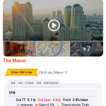
+
7
The Manor
Cắt lỗ sâu (Manor 1)
Giảm 450 triệu
2PN
1PN
STUDIO
3PN
PENTHOUSE
1PN
Giá TT:
5.1 tỷ
Giá Deal:
4.8 tỷ
Yield:
3.8
%/năm
sideway
Giảm 6.9%
Thanh khoản Thấp