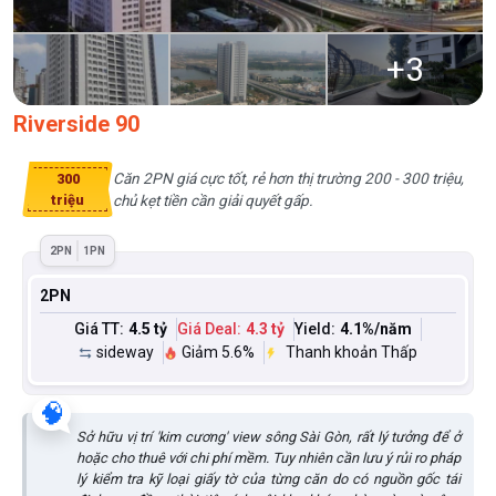
+
3
Riverside 90
Căn 2PN giá cực tốt, rẻ hơn thị trường 200 - 300 triệu,
300
triệu
chủ kẹt tiền cần giải quyết gấp.
2PN
1PN
2PN
Giá TT:
4.5 tỷ
Giá Deal:
4.3 tỷ
Yield:
4.1
%/năm
sideway
Giảm 5.6%
Thanh khoản Thấp
🧠
Sở hữu vị trí 'kim cương' view sông Sài Gòn, rất lý tưởng để ở
hoặc cho thuê với chi phí mềm. Tuy nhiên cần lưu ý rủi ro pháp
lý kiểm tra kỹ loại giấy tờ của từng căn do có nguồn gốc tái