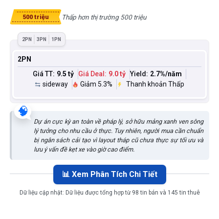
Thấp hơn thị trường 500 triệu
500 triệu
2PN
3PN
1PN
2PN
Giá TT:
9.5 tỷ
Giá Deal:
9.0 tỷ
Yield:
2.7
%/năm
sideway
Giảm 5.3%
Thanh khoản Thấp
🧠
Dự án cực kỳ an toàn về pháp lý, sở hữu mảng xanh ven sông
lý tưởng cho nhu cầu ở thực. Tuy nhiên, người mua cần chuẩn
bị ngân sách cải tạo vì layout tháp cũ chưa thực sự tối ưu và
lưu ý vấn đề kẹt xe vào giờ cao điểm.
📊 Xem Phân Tích Chi Tiết
Dữ liệu cập nhật:
Dữ liệu được tổng hợp từ 98 tin bán và 145 tin thuê