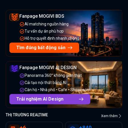
Fanpage MOGIVI BDS
AI matching nguồn hàng
Tư vấn dự án phù hợp
Hỗ trợ quyết định nhanh chóng
Tìm đúng bất động sản
Fanpage MOGIVI AI DESIGN
Panorama 360° không gian thật
Cải tạo nội thất bằng AI
Căn hộ • Nhà phố • Cafe • Showroom
Trải nghiệm AI Design
THỊ TRƯỜNG REALTIME
Xem thêm
+
6
+
840