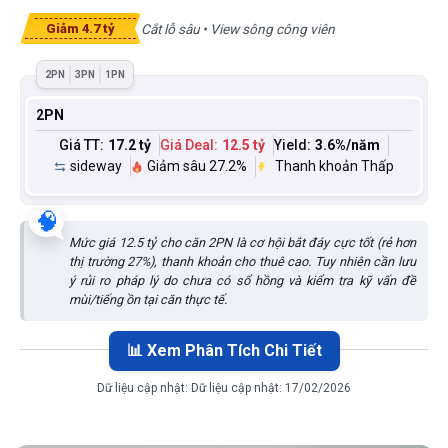
Cắt lỗ sâu • View sông công viên
Giảm 4.7 tỷ
2PN
3PN
1PN
2PN
Giá TT:
17.2 tỷ
Giá Deal:
12.5 tỷ
Yield:
3.6
%/năm
sideway
Giảm sâu 27.2%
Thanh khoản Thấp
🧠
Mức giá 12.5 tỷ cho căn 2PN là cơ hội bắt đáy cực tốt (rẻ hơn
thị trường 27%), thanh khoản cho thuê cao. Tuy nhiên cần lưu
ý rủi ro pháp lý do chưa có sổ hồng và kiểm tra kỹ vấn đề
mùi/tiếng ồn tại căn thực tế.
📊 Xem Phân Tích Chi Tiết
Dữ liệu cập nhật:
Dữ liệu cập nhật: 17/02/2026