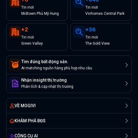
Tin
mới
Tin
mới
Midtown Phú Mỹ Hưng
Vinhomes Central Park
+
2
+
36
Tin
mới
Tin
mới
Green Valley
The Gold View
Tìm đúng bất động sản.
AI matching nguồn hàng phù hợp nhu cầu
Nhận insight thị trường
Phân tích & cập nhật thị trường
VỀ MOGIVI
KHÁM PHÁ BĐS
CÔNG CỤ AI