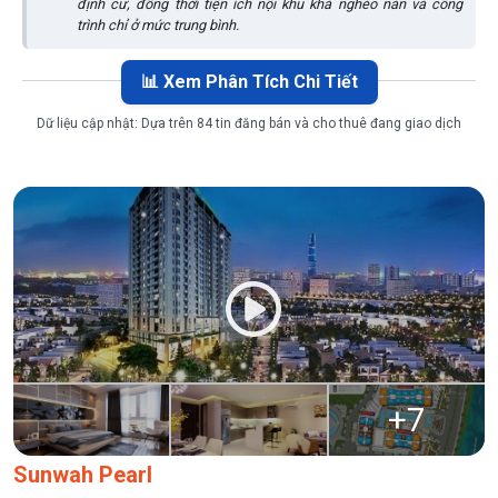
định cư, đồng thời tiện ích nội khu khá nghèo nàn và công
trình chỉ ở mức trung bình.
📊 Xem Phân Tích Chi Tiết
Dữ liệu cập nhật:
Dựa trên 84 tin đăng bán và cho thuê đang giao dịch
+
7
Sunwah Pearl