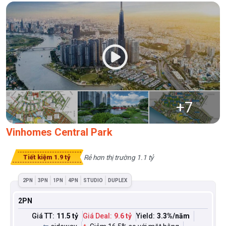
+
7
Vinhomes Central Park
Rẻ hơn thị trường 1.1 tỷ
Tiết kiệm 1.9 tỷ
2PN
3PN
1PN
4PN
STUDIO
DUPLEX
2PN
Giá TT:
11.5 tỷ
Giá Deal:
9.6 tỷ
Yield:
3.3
%/năm