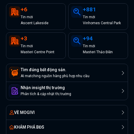
+
6
+
881
Tin
mới
Tin
mới
Ascent Lakeside
Vinhomes Central Park
+
3
+
94
Tin
mới
Tin
mới
Masteri Centre Point
Masteri Thảo Điền
Tìm đúng bất động sản.
AI matching nguồn hàng phù hợp nhu cầu
Nhận insight thị trường
Phân tích & cập nhật thị trường
VỀ MOGIVI
KHÁM PHÁ BĐS