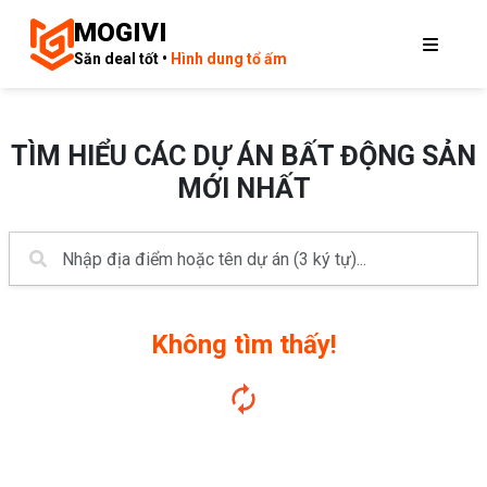
MOGIVI
Săn deal tốt •
Hình dung tổ ấm
TÌM HIỂU CÁC DỰ ÁN BẤT ĐỘNG SẢN
MỚI NHẤT
Không tìm thấy!