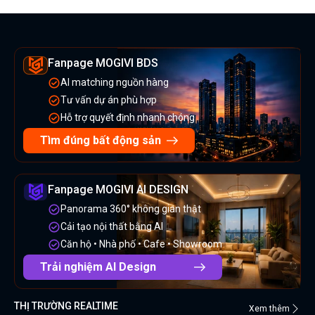
Fanpage MOGIVI BDS
AI matching nguồn hàng
Tư vấn dự án phù hợp
Hỗ trợ quyết định nhanh chóng
Tìm đúng bất động sản
Fanpage MOGIVI AI DESIGN
Panorama 360° không gian thật
Cải tạo nội thất bằng AI
Căn hộ • Nhà phố • Cafe • Showroom
Trải nghiệm AI Design
THỊ TRƯỜNG REALTIME
Xem thêm