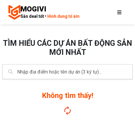
MOGIVI
Săn deal tốt •
Hình dung tổ ấm
TÌM HIỂU CÁC DỰ ÁN BẤT ĐỘNG SẢN
MỚI NHẤT
Không tìm thấy!