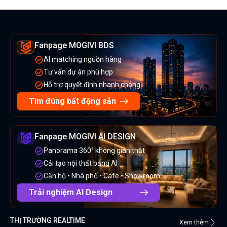
Fanpage MOGIVI BDS
AI matching nguồn hàng
Tư vấn dự án phù hợp
Hỗ trợ quyết định nhanh chóng
Tìm đúng bất động sản
Fanpage MOGIVI AI DESIGN
Panorama 360° không gian thật
Cải tạo nội thất bằng AI
Căn hộ • Nhà phố • Cafe • Showroom
Trải nghiệm AI Design
THỊ TRƯỜNG REALTIME
Xem thêm