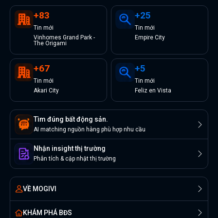
+
83
+
25
Tin
mới
Tin
mới
Vinhomes Grand Park -
Empire City
The Origami
+
67
+
5
Tin
mới
Tin
mới
Akari City
Feliz en Vista
Tìm đúng bất động sản.
AI matching nguồn hàng phù hợp nhu cầu
Nhận insight thị trường
Phân tích & cập nhật thị trường
VỀ MOGIVI
KHÁM PHÁ BĐS