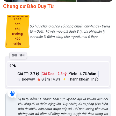
Chung cư Đào Duy Từ
Thấp
hơn
Sở hữu chung cư có sổ hồng chuẩn chỉnh ngay trung
thị
tâm Quận 10 với mức giá dưới 3 tỷ, chi phí quản lý
trường
cực thấp là điểm sáng cho người mua ở thực.
400
triệu
2PN
3PN
2PN
Giá TT:
2.7 tỷ
Giá Deal:
2.3 tỷ
Yield:
4.7
%/năm
sideway
Giảm 14.8%
Thanh khoản Thấp
🧠
Vị trí tại hẻm 51 Thành Thái cực kỳ đắc địa và khuôn viên nội
khu rộng rãi là điểm cộng lớn. Tuy nhiên, rủi ro pháp lý là hiện
hữu do nhiều căn chưa được cấp sổ. Chỉ nên xuống tiền mua
những căn đã cầm sổ hồng trên tay, tuyệt đối thận trọng với