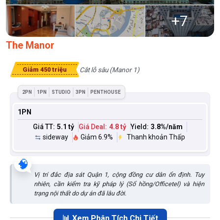
+
7
The Manor
Cắt lỗ sâu (Manor 1)
Giảm 450 triệu
2PN
1PN
STUDIO
3PN
PENTHOUSE
1PN
Giá TT:
5.1 tỷ
Giá Deal:
4.8 tỷ
Yield:
3.8
%/năm
sideway
Giảm 6.9%
Thanh khoản Thấp
🧠
Vị trí đắc địa sát Quận 1, cộng đồng cư dân ổn định. Tuy
nhiên, cần kiểm tra kỹ pháp lý (Sổ hồng/Officetel) và hiện
trạng nội thất do dự án đã lâu đời.
📊 Xem Phân Tích Chi Tiết