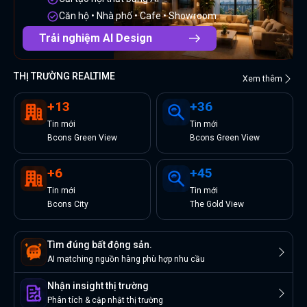
Căn hộ • Nhà phố • Cafe • Showroom
Trải nghiệm AI Design
THỊ TRƯỜNG REALTIME
Xem thêm
+
13
+
36
Tin
mới
Tin
mới
Bcons Green View
Bcons Green View
+
6
+
45
Tin
mới
Tin
mới
Bcons City
The Gold View
Tìm đúng bất động sản.
AI matching nguồn hàng phù hợp nhu cầu
Nhận insight thị trường
Phân tích & cập nhật thị trường