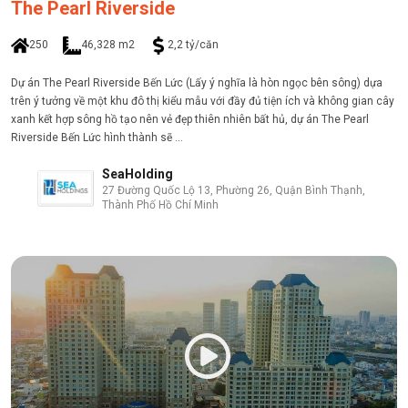
The Pearl Riverside
250
46,328 m2
2,2 tỷ/căn
Dự án The Pearl Riverside Bến Lức (Lấy ý nghĩa là hòn ngọc bên sông) dựa
trên ý tưởng về một khu đô thị kiểu mẫu với đầy đủ tiện ích và không gian cây
xanh kết hợp sông hồ tạo nên vẻ đẹp thiên nhiên bất hủ, dự án The Pearl
Riverside Bến Lức hình thành sẽ ...
SeaHolding
27 Đường Quốc Lộ 13, Phường 26, Quận Bình Thạnh,
Thành Phố Hồ Chí Minh