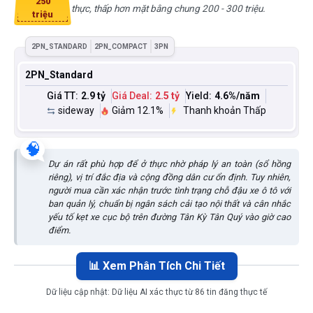
250
thực, thấp hơn mặt bằng chung 200 - 300 triệu.
triệu
2PN_STANDARD
2PN_COMPACT
3PN
2PN_Standard
Giá TT:
2.9 tỷ
Giá Deal:
2.5 tỷ
Yield:
4.6
%/năm
sideway
Giảm 12.1%
Thanh khoản Thấp
🧠
Dự án rất phù hợp để ở thực nhờ pháp lý an toàn (sổ hồng
riêng), vị trí đắc địa và cộng đồng dân cư ổn định. Tuy nhiên,
người mua cần xác nhận trước tình trạng chỗ đậu xe ô tô với
ban quản lý, chuẩn bị ngân sách cải tạo nội thất và cân nhắc
yếu tố kẹt xe cục bộ trên đường Tân Kỳ Tân Quý vào giờ cao
điểm.
📊 Xem Phân Tích Chi Tiết
Dữ liệu cập nhật:
Dữ liệu AI xác thực từ 86 tin đăng thực tế