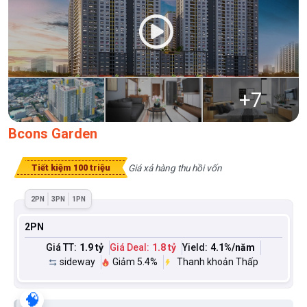
+
7
Bcons Garden
Giá xả hàng thu hồi vốn
Tiết kiệm 100 triệu
2PN
3PN
1PN
2PN
Giá TT:
1.9 tỷ
Giá Deal:
1.8 tỷ
Yield:
4.1
%/năm
sideway
Giảm 5.4%
Thanh khoản Thấp
🧠