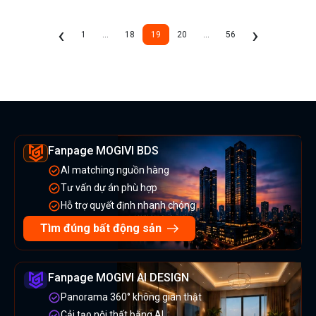
Previous
Next
‹
›
1
...
18
19
20
...
56
(current)
Fanpage MOGIVI BDS
AI matching nguồn hàng
Tư vấn dự án phù hợp
Hỗ trợ quyết định nhanh chóng
Tìm đúng bất động sản
Fanpage MOGIVI AI DESIGN
Panorama 360° không gian thật
Cải tạo nội thất bằng AI