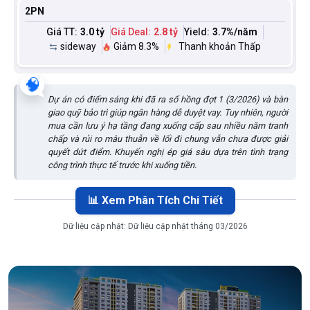
2PN
Giá TT:
3.0 tỷ
Giá Deal:
2.8 tỷ
Yield:
3.7
%/năm
sideway
Giảm 8.3%
Thanh khoản Thấp
🧠
Dự án có điểm sáng khi đã ra sổ hồng đợt 1 (3/2026) và bàn
giao quỹ bảo trì giúp ngân hàng dễ duyệt vay. Tuy nhiên, người
mua cần lưu ý hạ tầng đang xuống cấp sau nhiều năm tranh
chấp và rủi ro mâu thuẫn về lối đi chung vẫn chưa được giải
quyết dứt điểm. Khuyến nghị ép giá sâu dựa trên tình trạng
công trình thực tế trước khi xuống tiền.
📊 Xem Phân Tích Chi Tiết
Dữ liệu cập nhật:
Dữ liệu cập nhật tháng 03/2026