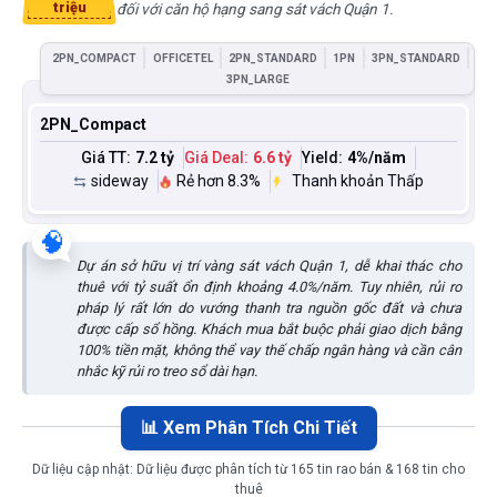
triệu
đối với căn hộ hạng sang sát vách Quận 1.
2PN_COMPACT
OFFICETEL
2PN_STANDARD
1PN
3PN_STANDARD
3PN_LARGE
2PN_Compact
Giá TT:
7.2 tỷ
Giá Deal:
6.6 tỷ
Yield:
4
%/năm
sideway
Rẻ hơn 8.3%
Thanh khoản Thấp
🧠
Dự án sở hữu vị trí vàng sát vách Quận 1, dễ khai thác cho
thuê với tỷ suất ổn định khoảng 4.0%/năm. Tuy nhiên, rủi ro
pháp lý rất lớn do vướng thanh tra nguồn gốc đất và chưa
được cấp sổ hồng. Khách mua bắt buộc phải giao dịch bằng
100% tiền mặt, không thể vay thế chấp ngân hàng và cần cân
nhắc kỹ rủi ro treo sổ dài hạn.
📊 Xem Phân Tích Chi Tiết
Dữ liệu cập nhật:
Dữ liệu được phân tích từ 165 tin rao bán & 168 tin cho
thuê