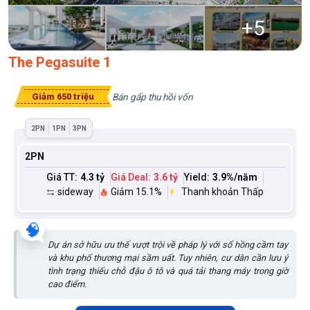
+
5
The Pegasuite 1
Bán gấp thu hồi vốn
Giảm 650 triệu
2PN
1PN
3PN
2PN
Giá TT:
4.3 tỷ
Giá Deal:
3.6 tỷ
Yield:
3.9
%/năm
sideway
Giảm 15.1%
Thanh khoản Thấp
🧠
Dự án sở hữu ưu thế vượt trội về pháp lý với sổ hồng cầm tay
và khu phố thương mại sầm uất. Tuy nhiên, cư dân cần lưu ý
tình trạng thiếu chỗ đậu ô tô và quá tải thang máy trong giờ
cao điểm.