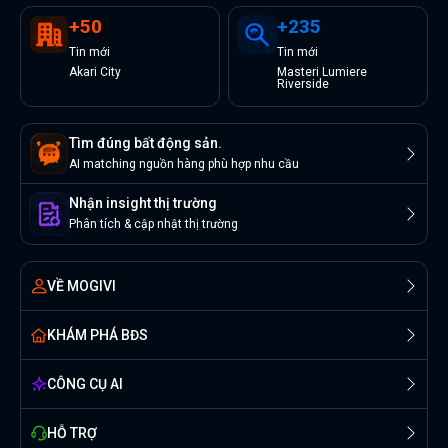
+
50
+
235
Tin
mới
Tin
mới
Akari City
Masteri Lumiere
Riverside
Tìm đúng bất động sản.
AI matching nguồn hàng phù hợp nhu cầu
Nhận insight thị trường
Phân tích & cập nhật thị trường
VỀ MOGIVI
KHÁM PHÁ BĐS
CÔNG CỤ AI
HỖ TRỢ