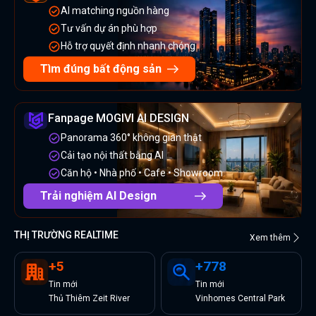
AI matching nguồn hàng
Tư vấn dự án phù hợp
Hỗ trợ quyết định nhanh chóng
Tìm đúng bất động sản
Fanpage MOGIVI AI DESIGN
Panorama 360° không gian thật
Cải tạo nội thất bằng AI
Căn hộ • Nhà phố • Cafe • Showroom
Trải nghiệm AI Design
THỊ TRƯỜNG REALTIME
Xem thêm
+
5
+
778
Tin
mới
Tin
mới
Thủ Thiêm Zeit River
Vinhomes Central Park