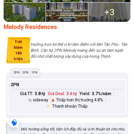
+
3
Melody Residences
Tiết
Hưởng trọn lợi thế vị trí tâm điểm nối liền Tân Phú - Tân
kiệm
Bình. Căn hộ 2PN Melody mang đến sự an tâm tuyệt
180
đối nhờ chất lượng xây dựng của Hưng Thịnh.
triệu
2PN
3PN
1PN
2PN
Giá TT:
3.8 tỷ
Giá Deal:
3.6 tỷ
Yield:
3.7
%/năm
sideway
Thấp hơn thị trường 4.8%
Thanh khoản Thấp
🧠
Môi trường sống tốt, tiện ích đầy đủ và vị trí thuận lợi cho nhu