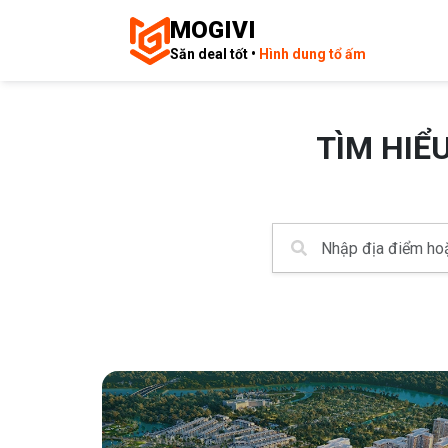
MOGIVI
Săn deal tốt •
Hình dung tổ ấm
TÌM HIỂ