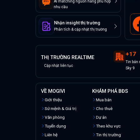
AI matching nguồn hàng phù hợp
nhu cầu
Nhận insight thị trường
Phân tích & cập nhật thị trường
+
17
THỊ TRƯỜNG REALTIME
Tin
bán
Cập nhật liên tục
Sky 9
VỀ MOGIVI
KHÁM PHÁ BĐS
Giới thiệu
Mua bán
Sứ mệnh & Giá trị
Cho thuê
Văn phòng
Dự án
Tuyển dụng
Theo khu vực
Liên hệ
Tin thị trường