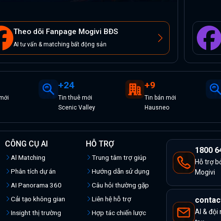
Theo dõi Fanpage Mogivi BĐS
AI tư vấn & matching bất động sản
+
24
+
9
mới
Tin
thuê
mới
Tin
bán
mới
Scenic Valley
Hausneo
CÔNG CỤ AI
HỖ TRỢ
1800 6
Al Matching
Trung tâm trợ giúp
Hỗ trợ b
Phân tích dự án
Hướng dẫn sử dụng
Mogivi
AI Panorama 360
Câu hỏi thường gặp
Cải tạo không gian
Liên hệ hỗ trợ
contac
AI & đội
Insight thị trường
Hợp tác chiến lược