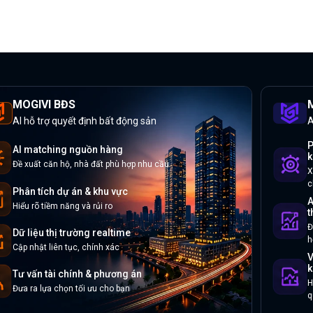
MOGIVI BĐS
M
AI hỗ trợ quyết định bất động sản
A
P
AI matching nguồn hàng
k
Đề xuất căn hộ, nhà đất phù hợp nhu cầu
X
c
Phân tích dự án & khu vực
A
Hiểu rõ tiềm năng và rủi ro
t
Đ
Dữ liệu thị trường realtime
h
Cập nhật liên tục, chính xác
V
k
Tư vấn tài chính & phương án
H
Đưa ra lựa chọn tối ưu cho bạn
q