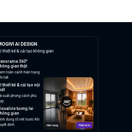
OGIVI AI DESIGN
I thiết kế & cải tạo không gian
anorama 360°
hông gian thật
em toàn cảnh hiện trạng
hi tiết
I thiết kế & cải tạo nội
hất
ề xuất phong cách phù
ợp
isualize tương lai
hông gian
ình dung rõ nét trước khi
uyết định