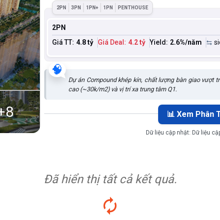
2PN
3PN
1PN+
1PN
PENTHOUSE
2PN
Giá TT:
4.8 tỷ
Giá Deal:
4.2 tỷ
Yield:
2.6
%/năm
s
🧠
Dự án Compound khép kín, chất lượng bàn giao vượt trộ
cao (~30k/m2) và vị trí xa trung tâm Q1.
+
8
📊 Xem Phân T
Dữ liệu cập nhật:
Dữ liệu c
Đã hiển thị tất cả kết quả.