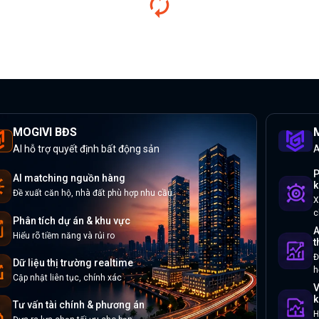
MOGIVI BĐS
M
AI hỗ trợ quyết định bất động sản
A
P
AI matching nguồn hàng
k
Đề xuất căn hộ, nhà đất phù hợp nhu cầu
X
c
Phân tích dự án & khu vực
A
Hiểu rõ tiềm năng và rủi ro
t
Đ
Dữ liệu thị trường realtime
h
Cập nhật liên tục, chính xác
V
k
Tư vấn tài chính & phương án
H