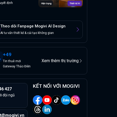
uyết định
Theo dõi Fanpage Mogivi AI Design
AI tư vấn thiết kế & cải tạo không gian
+
49
Xem thêm thị trường
Tin
thuê
mới
Gateway Thảo Điền
KẾT NỐI VỚI MOGIVI
46 427
ởi đội ngũ
t@mogivi.vn