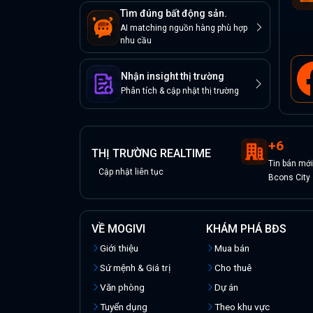
Tìm đúng bất động sản.
AI matching nguồn hàng phù hợp
nhu cầu
Nhận insight thị trường
Phân tích & cập nhật thị trường
+
6
THỊ TRƯỜNG REALTIME
Tin
bán
mới
Cập nhật liên tục
Bcons City
VỀ MOGIVI
KHÁM PHÁ BĐS
Giới thiệu
Mua bán
Sứ mệnh & Giá trị
Cho thuê
Văn phòng
Dự án
Tuyển dụng
Theo khu vực