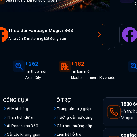
Đưa ra lựa chọn tối ưu cho bạn
q
Theo dõi Fanpage Mogivi BĐS
AI tư vấn & matching bất động sản
+
262
+
182
Tin
thuê
mới
Tin
bán
mới
Akari City
Masteri Lumiere Riverside
CÔNG CỤ AI
HỖ TRỢ
1800 6
Al Matching
Trung tâm trợ giúp
Hỗ trợ b
Phân tích dự án
Hướng dẫn sử dụng
Mogivi
AI Panorama 360
Câu hỏi thường gặp
Cải tạo không gian
Liên hệ hỗ trợ
contac