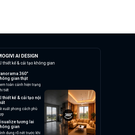
OGIVI AI DESIGN
I thiết kế & cải tạo không gian
anorama 360°
hông gian thật
em toàn cảnh hiện trạng
hi tiết
I thiết kế & cải tạo nội
hất
ề xuất phong cách phù
ợp
isualize tương lai
hông gian
ình dung rõ nét trước khi