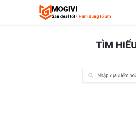
MOGIVI
Săn deal tốt •
Hình dung tổ ấm
TÌM HIỂ