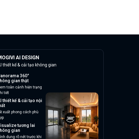
OGIVI AI DESIGN
I thiết kế & cải tạo không gian
anorama 360°
hông gian thật
em toàn cảnh hiện trạng
hi tiết
I thiết kế & cải tạo nội
hất
ề xuất phong cách phù
ợp
isualize tương lai
hông gian
ình dung rõ nét trước khi