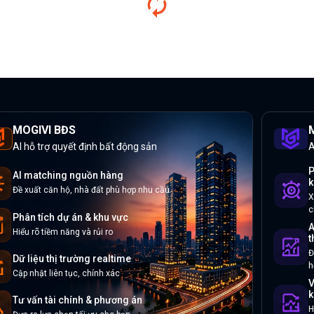
MOGIVI BĐS
M
AI hỗ trợ quyết định bất động sản
A
P
AI matching nguồn hàng
k
Đề xuất căn hộ, nhà đất phù hợp nhu cầu
X
c
Phân tích dự án & khu vực
A
Hiểu rõ tiềm năng và rủi ro
t
Đ
Dữ liệu thị trường realtime
h
Cập nhật liên tục, chính xác
V
k
Tư vấn tài chính & phương án
H