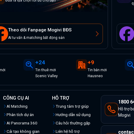
Đưa ra lựa chọn tối ưu cho bạn
q
Theo dõi Fanpage Mogivi BĐS
AI tư vấn & matching bất động sản
+
24
+
9
mới
Tin
thuê
mới
Tin
bán
mới
Scenic Valley
Hausneo
CÔNG CỤ AI
HỖ TRỢ
1800 6
Al Matching
Trung tâm trợ giúp
Hỗ trợ b
Phân tích dự án
Hướng dẫn sử dụng
Mogivi
AI Panorama 360
Câu hỏi thường gặp
Cải tạo không gian
Liên hệ hỗ trợ
contac