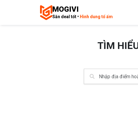
MOGIVI
Săn deal tốt •
Hình dung tổ ấm
TÌM HIỂ