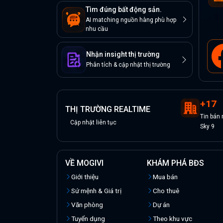
Tìm đúng bất động sản.
AI matching nguồn hàng phù hợp
nhu cầu
Nhận insight thị trường
Phân tích & cập nhật thị trường
+
17
THỊ TRƯỜNG REALTIME
Tin
bán
Cập nhật liên tục
Sky 9
VỀ MOGIVI
KHÁM PHÁ BĐS
Giới thiệu
Mua bán
Sứ mệnh & Giá trị
Cho thuê
Văn phòng
Dự án
Tuyển dụng
Theo khu vực