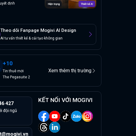
uyết định
Theo dõi Fanpage Mogivi AI Design
AI tư vấn thiết kế & cải tạo không gian
+
10
Xem thêm thị trường
Tin
thuê
mới
The Pegasuite 2
KẾT NỐI VỚI MOGIVI
46 427
ởi đội ngũ
t@mogivi.vn