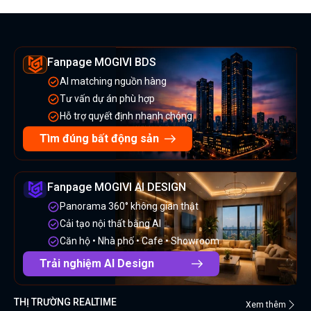
Fanpage MOGIVI BDS
AI matching nguồn hàng
Tư vấn dự án phù hợp
Hỗ trợ quyết định nhanh chóng
Tìm đúng bất động sản
Fanpage MOGIVI AI DESIGN
Panorama 360° không gian thật
Cải tạo nội thất bằng AI
Căn hộ • Nhà phố • Cafe • Showroom
Trải nghiệm AI Design
THỊ TRƯỜNG REALTIME
Xem thêm