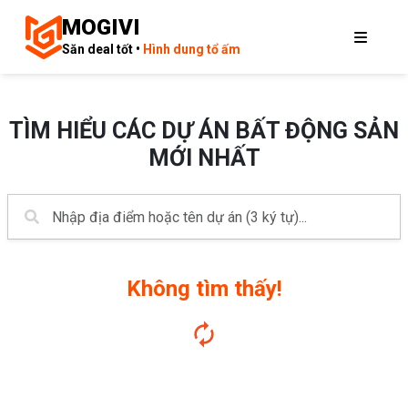
MOGIVI
Săn deal tốt •
Hình dung tổ ấm
TÌM HIỂU CÁC DỰ ÁN BẤT ĐỘNG SẢN
MỚI NHẤT
Không tìm thấy!