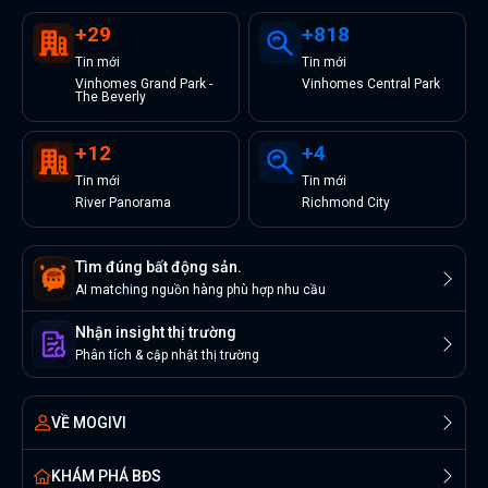
+
29
+
818
Tin
mới
Tin
mới
Vinhomes Grand Park -
Vinhomes Central Park
The Beverly
+
12
+
4
Tin
mới
Tin
mới
River Panorama
Richmond City
Tìm đúng bất động sản.
AI matching nguồn hàng phù hợp nhu cầu
Nhận insight thị trường
Phân tích & cập nhật thị trường
VỀ MOGIVI
KHÁM PHÁ BĐS