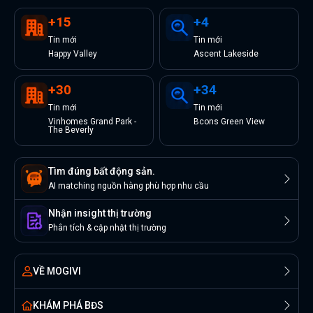
+
15
+
4
Tin
mới
Tin
mới
Happy Valley
Ascent Lakeside
+
30
+
34
Tin
mới
Tin
mới
Vinhomes Grand Park -
Bcons Green View
The Beverly
Tìm đúng bất động sản.
AI matching nguồn hàng phù hợp nhu cầu
Nhận insight thị trường
Phân tích & cập nhật thị trường
VỀ MOGIVI
KHÁM PHÁ BĐS