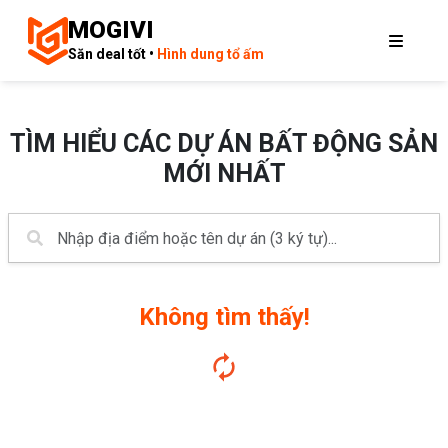
MOGIVI
Săn deal tốt •
Hình dung tổ ấm
TÌM HIỂU CÁC DỰ ÁN BẤT ĐỘNG SẢN
MỚI NHẤT
Không tìm thấy!