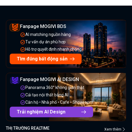
Fanpage MOGIVI BDS
AI matching nguồn hàng
Tư vấn dự án phù hợp
Hỗ trợ quyết định nhanh chóng
Tìm đúng bất động sản
Fanpage MOGIVI AI DESIGN
Panorama 360° không gian thật
Cải tạo nội thất bằng AI
Căn hộ • Nhà phố • Cafe • Showroom
Trải nghiệm AI Design
THỊ TRƯỜNG REALTIME
Xem thêm