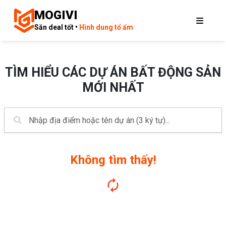
MOGIVI
Săn deal tốt •
Hình dung tổ ấm
TÌM HIỂU CÁC DỰ ÁN BẤT ĐỘNG SẢN
MỚI NHẤT
Không tìm thấy!