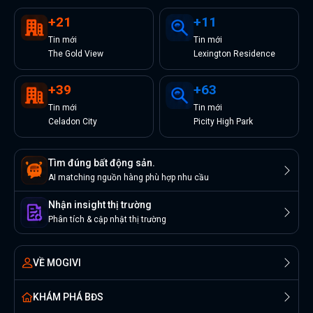
+
21
+
11
Tin
mới
Tin
mới
The Gold View
Lexington Residence
+
39
+
63
Tin
mới
Tin
mới
Celadon City
Picity High Park
Tìm đúng bất động sản.
AI matching nguồn hàng phù hợp nhu cầu
Nhận insight thị trường
Phân tích & cập nhật thị trường
VỀ MOGIVI
KHÁM PHÁ BĐS