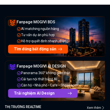
Fanpage MOGIVI BDS
AI matching nguồn hàng
Tư vấn dự án phù hợp
Hỗ trợ quyết định nhanh chóng
Tìm đúng bất động sản
Fanpage MOGIVI AI DESIGN
Panorama 360° không gian thật
Cải tạo nội thất bằng AI
Căn hộ • Nhà phố • Cafe • Showroom
Trải nghiệm AI Design
THỊ TRƯỜNG REALTIME
Xem thêm