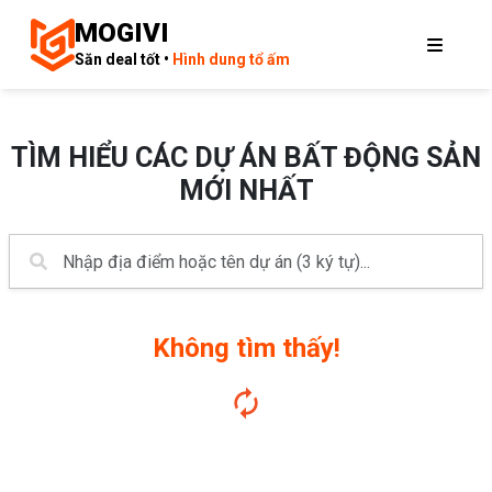
MOGIVI
Săn deal tốt •
Hình dung tổ ấm
TÌM HIỂU CÁC DỰ ÁN BẤT ĐỘNG SẢN
MỚI NHẤT
Không tìm thấy!