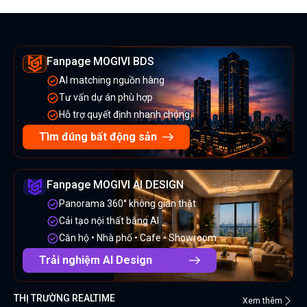
Fanpage MOGIVI BDS
AI matching nguồn hàng
Tư vấn dự án phù hợp
Hỗ trợ quyết định nhanh chóng
Tìm đúng bất động sản
Fanpage MOGIVI AI DESIGN
Panorama 360° không gian thật
Cải tạo nội thất bằng AI
Căn hộ • Nhà phố • Cafe • Showroom
Trải nghiệm AI Design
THỊ TRƯỜNG REALTIME
Xem thêm