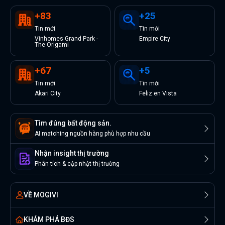
+
83
+
25
Tin
mới
Tin
mới
Vinhomes Grand Park -
Empire City
The Origami
+
67
+
5
Tin
mới
Tin
mới
Akari City
Feliz en Vista
Tìm đúng bất động sản.
AI matching nguồn hàng phù hợp nhu cầu
Nhận insight thị trường
Phân tích & cập nhật thị trường
VỀ MOGIVI
KHÁM PHÁ BĐS