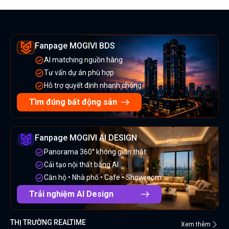
Fanpage MOGIVI BDS
AI matching nguồn hàng
Tư vấn dự án phù hợp
Hỗ trợ quyết định nhanh chóng
Tìm đúng bất động sản
Fanpage MOGIVI AI DESIGN
Panorama 360° không gian thật
Cải tạo nội thất bằng AI
Căn hộ • Nhà phố • Cafe • Showroom
Trải nghiệm AI Design
THỊ TRƯỜNG REALTIME
Xem thêm