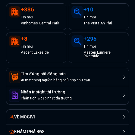
+
336
+
10
Tin
mới
Tin
mới
Vinhomes Central Park
The Vista An Phú
+
8
+
295
Tin
mới
Tin
mới
Ascent Lakeside
Masteri Lumiere
Riverside
Tìm đúng bất động sản.
AI matching nguồn hàng phù hợp nhu cầu
Nhận insight thị trường
Phân tích & cập nhật thị trường
VỀ MOGIVI
KHÁM PHÁ BĐS