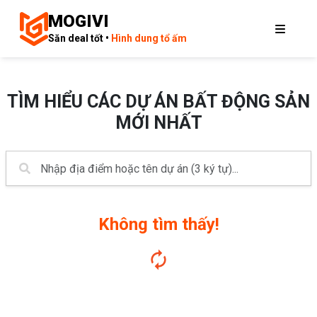
MOGIVI
Săn deal tốt •
Hình dung tổ ấm
TÌM HIỂU CÁC DỰ ÁN BẤT ĐỘNG SẢN
MỚI NHẤT
Không tìm thấy!