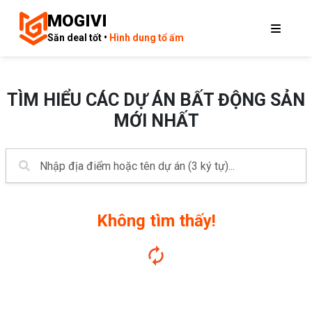
MOGIVI
Săn deal tốt •
Hình dung tổ ấm
TÌM HIỂU CÁC DỰ ÁN BẤT ĐỘNG SẢN
MỚI NHẤT
Không tìm thấy!