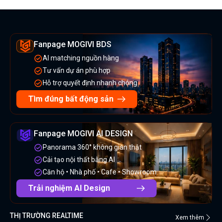
Fanpage MOGIVI BDS
AI matching nguồn hàng
Tư vấn dự án phù hợp
Hỗ trợ quyết định nhanh chóng
Tìm đúng bất động sản
Fanpage MOGIVI AI DESIGN
Panorama 360° không gian thật
Cải tạo nội thất bằng AI
Căn hộ • Nhà phố • Cafe • Showroom
Trải nghiệm AI Design
THỊ TRƯỜNG REALTIME
Xem thêm