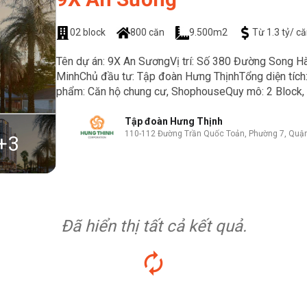
02 block
800 căn
9.500m2
Từ 1.3 tỷ/ c
Tên dự án: 9X An SươngVị trí: Số 380 Đường Song Hà
MinhChủ đầu tư: Tập đoàn Hưng ThịnhTổng diện tích
phẩm: Căn hộ chung cư, ShophouseQuy mô: 2 Block, ca
Tập đoàn Hưng Thịnh
110-112 Đường Trần Quốc Toản, Phường 7, Quận
+
3
Đã hiển thị tất cả kết quả.