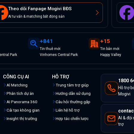
Theo dõi Fanpage Mogivi BĐS
AI tư vấn & matching bất động sản
+
841
+
15
Tin
thuê
mới
Tin
bán
mới
ntral Park
Vinhomes Central Park
Happy Valley
CÔNG CỤ AI
HỖ TRỢ
1800 6
Al Matching
Trung tâm trợ giúp
Hỗ trợ b
Phân tích dự án
Hướng dẫn sử dụng
Mogivi
AI Panorama 360
Câu hỏi thường gặp
Cải tạo không gian
Liên hệ hỗ trợ
contac
AI & đội
Insight thị trường
Hợp tác chiến lược
trợ