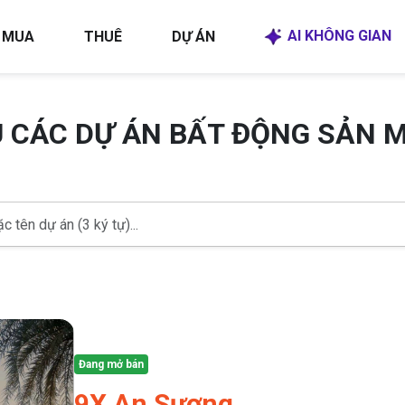
AI KHÔNG GIAN
MUA
THUÊ
DỰ ÁN
U CÁC DỰ ÁN BẤT ĐỘNG SẢN 
Đang mở bán
9X An Sương