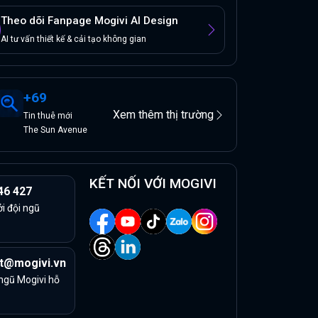
Theo dõi Fanpage Mogivi AI Design
AI tư vấn thiết kế & cải tạo không gian
+
69
Xem thêm thị trường
Tin
thuê
mới
The Sun Avenue
KẾT NỐI VỚI MOGIVI
46 427
ởi đội ngũ
t@mogivi.vn
 ngũ Mogivi hỗ