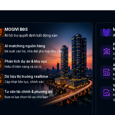
MOGIVI BĐS
M
AI hỗ trợ quyết định bất động sản
A
P
AI matching nguồn hàng
k
Đề xuất căn hộ, nhà đất phù hợp nhu cầu
X
c
Phân tích dự án & khu vực
A
Hiểu rõ tiềm năng và rủi ro
t
Đ
Dữ liệu thị trường realtime
h
Cập nhật liên tục, chính xác
V
k
Tư vấn tài chính & phương án
H
Đưa ra lựa chọn tối ưu cho bạn
q