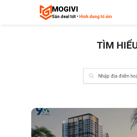
MOGIVI
Săn deal tốt •
Hình dung tổ ấm
TÌM HIỂ