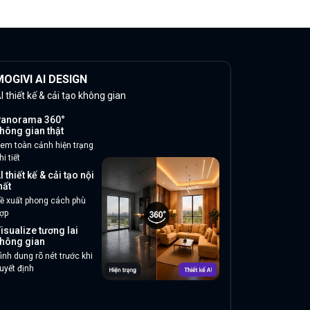
OGIVI AI DESIGN
I thiết kế & cải tạo không gian
anorama 360°
hông gian thật
em toàn cảnh hiện trạng
hi tiết
I thiết kế & cải tạo nội
hất
ề xuất phong cách phù
ợp
isualize tương lai
hông gian
ình dung rõ nét trước khi
uyết định