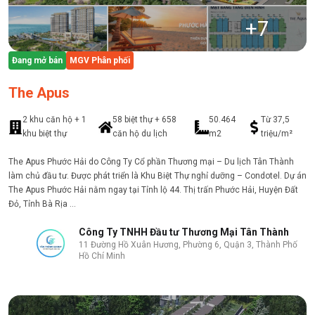
+
7
Đang mở bán
MGV Phân phối
The Apus
2 khu căn hộ + 1
58 biệt thự + 658
50.464
Từ 37,5
khu biệt thự
căn hộ du lịch
m2
triệu/m²
The Apus Phước Hải do Công Ty Cổ phần Thương mại – Du lịch Tân Thành
làm chủ đầu tư. Được phát triển là Khu Biệt Thự nghỉ dưỡng – Condotel. Dự án
The Apus Phước Hải nằm ngay tại Tỉnh lộ 44. Thị trấn Phước Hải, Huyện Đất
Đỏ, Tỉnh Bà Rịa ...
Công Ty TNHH Đầu tư Thương Mại Tân Thành
11 Đường Hồ Xuân Hương, Phường 6, Quận 3, Thành Phố
Hồ Chí Minh