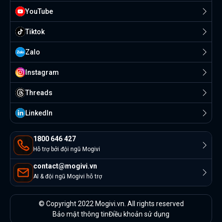
YouTube
Tiktok
Zalo
Instagram
Threads
Linkedln
1800 646 427
Hỗ trợ bởi đội ngũ Mogivi
contact@mogivi.vn
AI & đội ngũ Mogivi hỗ trợ
© Copyright 2022 Mogivi.vn. All rights reserved
Bảo mật thông tin
Điều khoản sử dụng