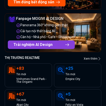
Tìm đúng bất động sản
Fanpage MOGIVI AI DESIGN
Panorama 360° không gian thật
Cải tạo nội thất bằng AI
Căn hộ • Nhà phố • Cafe • Showroom
Trải nghiệm AI Design
THỊ TRƯỜNG REALTIME
Xem thêm
+
83
+
25
Tin
mới
Tin
mới
Vinhomes Grand Park -
Empire City
The Origami
+
67
+
5
Tin
mới
Tin
mới
Akari City
Feliz en Vista