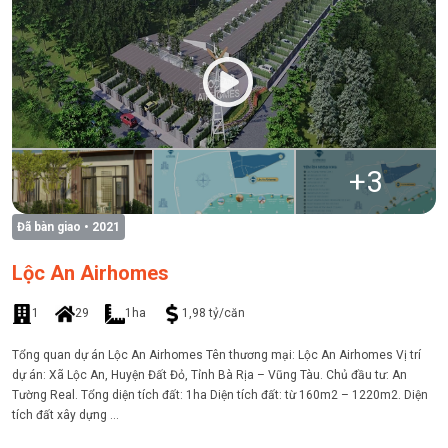
+
3
Đã bàn giao
• 2021
Lộc An Airhomes
1
29
1ha
1,98 tỷ/căn
Tổng quan dự án Lộc An Airhomes Tên thương mại: Lộc An Airhomes Vị trí
dự án: Xã Lộc An, Huyện Đất Đỏ, Tỉnh Bà Rịa – Vũng Tàu. Chủ đầu tư: An
Tường Real. Tổng diện tích đất: 1ha Diện tích đất: từ 160m2 – 1220m2. Diện
tích đất xây dựng ...