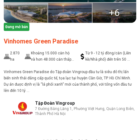
+
6
Đang mở bán
Vinhomes Green Paradise
2.870
Khoảng 15.000 căn hộ
Từ 9 - 12 tỷ đồng/căn (Liền
ha
và hơn 48.000 căn thấp
kề/Nhà phố) đến trên 50 tỷ
tầng
đồng/căn (Biệt thự)
Vinhomes Green Paradise do Tập đoàn Vingroup đầu tư là siêu đô thị lấn
biển sinh thái đẳng cấp quốc tế, tọa lạc tại huyện Cần Giờ, TP. Hồ Chí Minh.
Dự án được định vị là “lá phổi xanh” mới của thành phố, với tổng vốn đầu tư
lên đến 10 tỷ ...
Tập Đoàn Vingroup
7 Đường Bằng Lăng 1, Phường Việt Hưng, Quận Long Biên,
Thành Phố Hà Nội