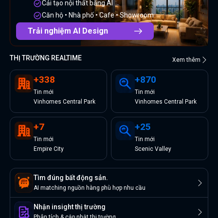
Cải tạo nội thất bằng AI
Căn hộ • Nhà phố • Cafe • Showroom
Trải nghiệm AI Design
THỊ TRƯỜNG REALTIME
Xem thêm
+
338
+
870
Tin
mới
Tin
mới
Vinhomes Central Park
Vinhomes Central Park
+
7
+
25
Tin
mới
Tin
mới
Empire City
Scenic Valley
Tìm đúng bất động sản.
AI matching nguồn hàng phù hợp nhu cầu
Nhận insight thị trường
Phân tích & cập nhật thị trường