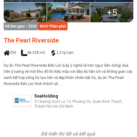
+
5
Đã bàn giao
• 2020
MGV Phân phối
The Pearl Riverside
250
46,328 m2
2,2 tỷ/căn
Dự án The Pearl Riverside Bến Lức (Lấy ý nghĩa là hòn ngọc bên sông) dựa
trên ý tưởng về một khu đô thị kiểu mẫu với đầy đủ tiện ích và không gian cây
xanh kết hợp sông hồ tạo nên vẻ đẹp thiên nhiên bất hủ, dự án The Pearl
Riverside Bến Lức hình thành sẽ ...
SeaHolding
27 Đường Quốc Lộ 13, Phường 26, Quận Bình Thạnh,
Thành Phố Hồ Chí Minh
Đã hiển thị tất cả kết quả.