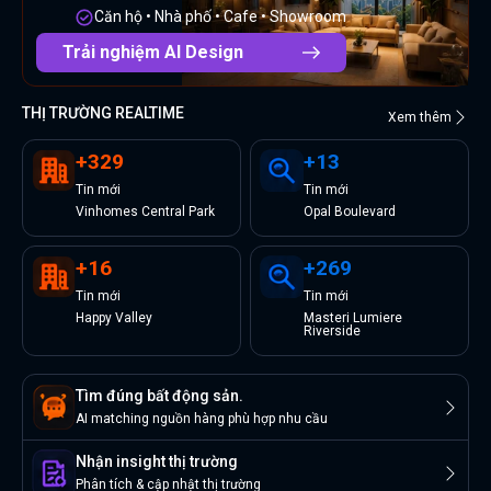
Căn hộ • Nhà phố • Cafe • Showroom
Trải nghiệm AI Design
THỊ TRƯỜNG REALTIME
Xem thêm
+
329
+
13
Tin
mới
Tin
mới
Vinhomes Central Park
Opal Boulevard
+
16
+
269
Tin
mới
Tin
mới
Happy Valley
Masteri Lumiere
Riverside
Tìm đúng bất động sản.
AI matching nguồn hàng phù hợp nhu cầu
Nhận insight thị trường
Phân tích & cập nhật thị trường