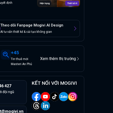
uyết định
Theo dõi Fanpage Mogivi AI Design
AI tư vấn thiết kế & cải tạo không gian
+
45
Xem thêm thị trường
Tin
thuê
mới
Masteri An Phú
KẾT NỐI VỚI MOGIVI
46 427
ởi đội ngũ
t@mogivi.vn