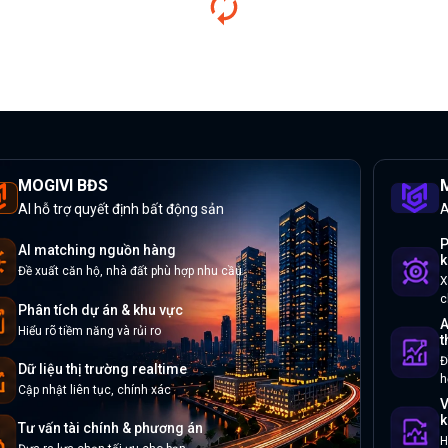
MOGIVI BĐS
M
AI hỗ trợ quyết định bất động sản
A
P
AI matching nguồn hàng
k
Đề xuất căn hộ, nhà đất phù hợp nhu cầu
X
c
Phân tích dự án & khu vực
A
Hiểu rõ tiềm năng và rủi ro
t
Đ
Dữ liệu thị trường realtime
h
Cập nhật liên tục, chính xác
V
k
Tư vấn tài chính & phương án
H