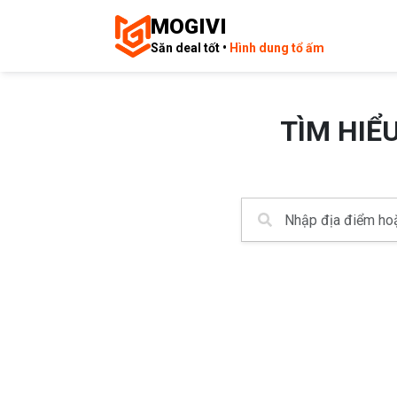
MOGIVI
Săn deal tốt •
Hình dung tổ ấm
TÌM HIỂ