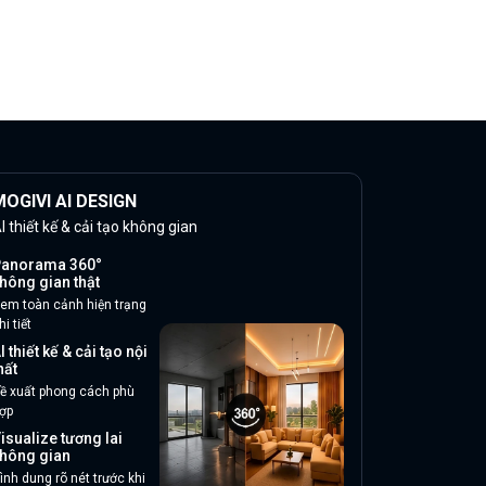
OGIVI AI DESIGN
I thiết kế & cải tạo không gian
anorama 360°
hông gian thật
em toàn cảnh hiện trạng
hi tiết
I thiết kế & cải tạo nội
hất
ề xuất phong cách phù
ợp
isualize tương lai
hông gian
ình dung rõ nét trước khi