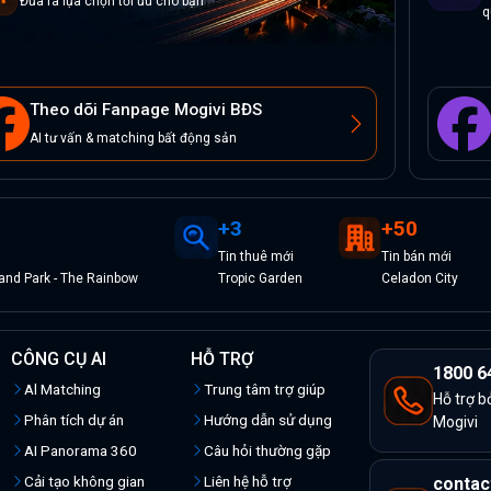
Đưa ra lựa chọn tối ưu cho bạn
q
Theo dõi Fanpage Mogivi BĐS
AI tư vấn & matching bất động sản
+
3
+
50
Tin
thuê
mới
Tin
bán
mới
nd Park - The Rainbow
Tropic Garden
Celadon City
CÔNG CỤ AI
HỖ TRỢ
1800 6
Al Matching
Trung tâm trợ giúp
Hỗ trợ b
Phân tích dự án
Hướng dẫn sử dụng
Mogivi
AI Panorama 360
Câu hỏi thường gặp
Cải tạo không gian
Liên hệ hỗ trợ
contac