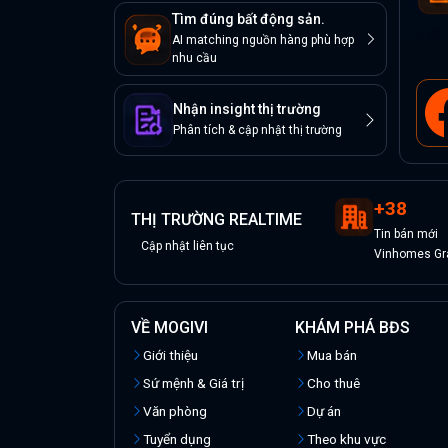
Tìm đúng bất động sản.
AI matching nguồn hàng phù hợp
nhu cầu
Nhận insight thị trường
Phân tích & cập nhật thị trường
+
38
THỊ TRƯỜNG REALTIME
Tin
bán
mới
Cập nhật liên tục
Vinhomes Gra
VỀ MOGIVI
KHÁM PHÁ BĐS
Giới thiệu
Mua bán
Sứ mệnh & Giá trị
Cho thuê
Văn phòng
Dự án
Tuyển dụng
Theo khu vực