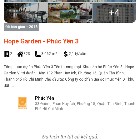
+
4
Đã bàn giao
• 2018
Hope Garden - Phúc Yên 3
2
323
3.062 m2
2,1 tỷ/căn
Tổng quan dự án Phúc Yên 3 Tên thương mại: Khu căn hộ Phúc Yên 3 - Hope
Garden Vị trí dự án: Hẻm 102 Phan Huy Ích, Phường 15, Quận Tân Bình,
Thành phố Hồ Chí Minh Chủ đầu tư: Công ty cổ phần địa ốc Phúc Yên DT khu
đất: ...
Phúc Yên
33 Đường Phan Huy Ích, Phường 15, Quận Tân Bình, Thành
Phố Hồ Chí Minh
Đã hiển thị tất cả kết quả.