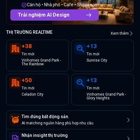
Căn hộ • Nhà phố • Cafe • Showroom
Trải nghiệm AI Design
THỊ TRƯỜNG REALTIME
Xem thêm
+
38
+
13
Tin
mới
Tin
mới
Vinhomes Grand Park -
Sunrise City
The Rainbow
+
50
+
13
Tin
mới
Tin
mới
Celadon City
Vinhomes Grand Park -
Glory Heights
Tìm đúng bất động sản.
AI matching nguồn hàng phù hợp nhu cầu
Nhận insight thị trường