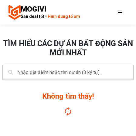
MOGIVI
Săn deal tốt •
Hình dung tổ ấm
TÌM HIỂU CÁC DỰ ÁN BẤT ĐỘNG SẢN
MỚI NHẤT
Không tìm thấy!