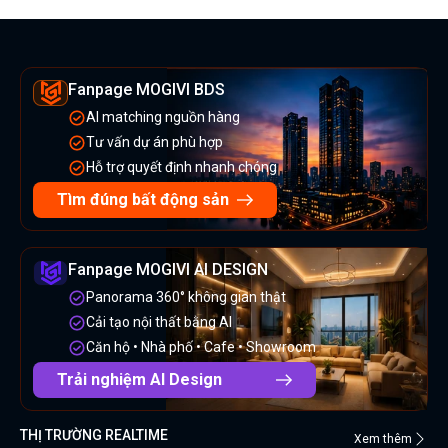
Fanpage MOGIVI BDS
AI matching nguồn hàng
Tư vấn dự án phù hợp
Hỗ trợ quyết định nhanh chóng
Tìm đúng bất động sản
Fanpage MOGIVI AI DESIGN
Panorama 360° không gian thật
Cải tạo nội thất bằng AI
Căn hộ • Nhà phố • Cafe • Showroom
Trải nghiệm AI Design
THỊ TRƯỜNG REALTIME
Xem thêm