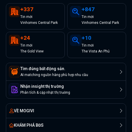
+
337
+
847
Tin
mới
Tin
mới
Vinhomes Central Park
Vinhomes Central Park
+
24
+
10
Tin
mới
Tin
mới
The Gold View
The Vista An Phú
Tìm đúng bất động sản.
AI matching nguồn hàng phù hợp nhu cầu
Nhận insight thị trường
Phân tích & cập nhật thị trường
VỀ MOGIVI
KHÁM PHÁ BĐS